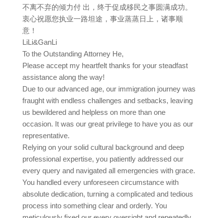
不离不弃的倾力付 出，终于促成移民之事圆满成功。
衷心祝愿您执业一路坦途，事业蒸蒸日上，诸事顺
意！
LiLi&GanLi
To the Outstanding Attorney He,
Please accept my heartfelt thanks for your steadfast
assistance along the way!
Due to our advanced age, our immigration journey was
fraught with endless challenges and setbacks, leaving
us bewildered and helpless on more than one
occasion. It was our great privilege to have you as our
representative.
Relying on your solid cultural background and deep
professional expertise, you patiently addressed our
every query and navigated all emergencies with grace.
You handled every unforeseen circumstance with
absolute dedication, turning a complicated and tedious
process into something clear and orderly. You
meticulously fixed our every oversight and repeatedly