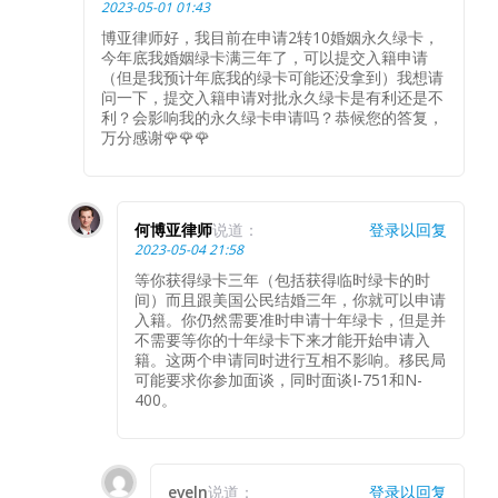
2023-05-01 01:43
博亚律师好，我目前在申请2转10婚姻永久绿卡，
今年底我婚姻绿卡满三年了，可以提交入籍申请
（但是我预计年底我的绿卡可能还没拿到）我想请
问一下，提交入籍申请对批永久绿卡是有利还是不
利？会影响我的永久绿卡申请吗？恭候您的答复，
万分感谢🌹🌹🌹
何博亚律师
说道：
登录以回复
2023-05-04 21:58
等你获得绿卡三年（包括获得临时绿卡的时
间）而且跟美国公民结婚三年，你就可以申请
入籍。你仍然需要准时申请十年绿卡，但是并
不需要等你的十年绿卡下来才能开始申请入
籍。这两个申请同时进行互相不影响。移民局
可能要求你参加面谈，同时面谈I-751和N-
400。
eveln
说道：
登录以回复