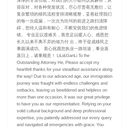
深厚的专业功底，对我们的大小疑问认真解答，从
容应对，对各种突发状况，尽心尽责亳无敷衍，让
复杂繁琐的移民流程变得清晰规整，妥善处理我们
的每一次疏漏，一次次为坎坷的前进之路扫清障
碍，您待人温和有耐心，不断安抚我们的焦虑情
绪。 专业足以渡难关，善意足以暖人心。感恩您
长久以来不离不弃的倾力付 出，终于促成移民之
事圆满成功。 衷心祝愿您执业一路坦途，事业蒸
蒸日上，诸事顺意！ LiLi&GanLi To the
Outstanding Attorney He, Please accept my
heartfelt thanks for your steadfast assistance along
the way! Due to our advanced age, our immigration
journey was fraught with endless challenges and
setbacks, leaving us bewildered and helpless on
more than one occasion. It was our great privilege
to have you as our representative. Relying on your
solid cultural background and deep professional
expertise, you patiently addressed our every query
and navigated all emergencies with grace. You