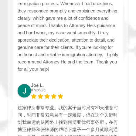
immigration process. Whenever I had questions,
they responded promptly and explained everything
clearly, which gave me a lot of confidence and
peace of mind. Thanks to Attorney He’s guidance
and hard work, my case went smoothly. I truly
appreciate their dedication, attention to detail, and
genuine care for their clients. If you’re looking for
an honest and reliable immigration attorney, I highly
recommend Attorney He and the team. Thank you
for all your help!
Joe L.
07/26/26
这家律所非常专业。我的案子当时只有30天准备时
间，时间非常紧急且有一定难度，但在这个关键时
刻我幸运的从网络上找到何博亚律师事务所，在何
博亚律师和张律师的帮助下案子一个多月就顺利通