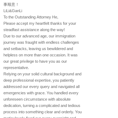
事顺意！
LiLi&GanLi
To the Outstanding Attorney He,
Please accept my heartfelt thanks for your
steadfast assistance along the way!
Due to our advanced age, our immigration
journey was fraught with endless challenges
and setbacks, leaving us bewildered and
helpless on more than one occasion. It was
our great privilege to have you as our
representative.
Relying on your solid cultural background and
deep professional expertise, you patiently
addressed our every query and navigated all
emergencies with grace. You handled every
unforeseen circumstance with absolute
dedication, turning a complicated and tedious
process into something clear and orderly. You