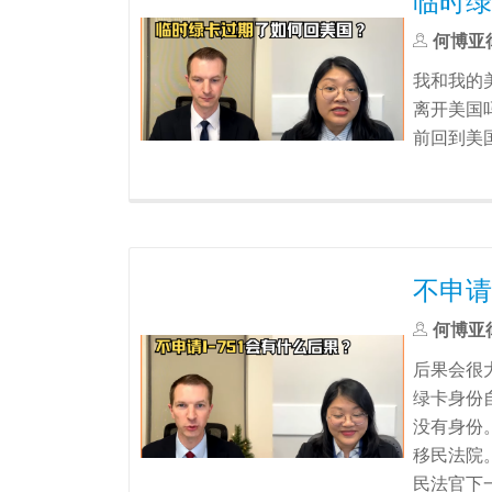
临时绿
何博亚
我和我的美
离开美国吗
前回到美
不申请
何博亚
后果会很
绿卡身份
没有身份
移民法院
民法官下