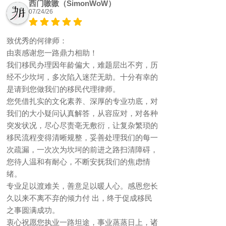
西门嗷嗷（SimonWoW）
07/24/26
致优秀的何律师：
由衷感谢您一路鼎力相助！
我们移民办理因年龄偏大，难题层出不穷，历
经不少坎坷，多次陷入迷茫无助。十分有幸的
是请到您做我们的移民代理律师。
您凭借扎实的文化素养、深厚的专业功底，对
我们的大小疑问认真解答，从容应对，对各种
突发状况，尽心尽责亳无敷衍，让复杂繁琐的
移民流程变得清晰规整，妥善处理我们的每一
次疏漏，一次次为坎坷的前进之路扫清障碍，
您待人温和有耐心，不断安抚我们的焦虑情
绪。
专业足以渡难关，善意足以暖人心。感恩您长
久以来不离不弃的倾力付 出，终于促成移民
之事圆满成功。
衷心祝愿您执业一路坦途，事业蒸蒸日上，诸