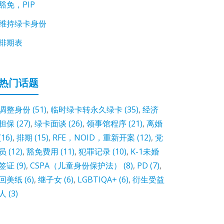
豁免，PIP
维持绿卡身份
排期表
热门话题
调整身份
(51)
,
临时绿卡转永久绿卡
(35)
,
经济
担保
(27)
,
绿卡面谈
(26)
,
领事馆程序
(21)
,
离婚
(16)
,
排期
(15)
,
RFE，NOID，重新开案
(12)
,
党
员
(12)
,
豁免费用
(11)
,
犯罪记录
(10)
,
K-1未婚
签证
(9)
,
CSPA（儿童身份保护法）
(8)
,
PD
(7)
,
回美纸
(6)
,
继子女
(6)
,
LGBTIQA+
(6)
,
衍生受益
人
(3)