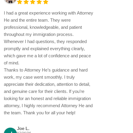
I had a great experience working with Attorney
He and the entire team. They were
professional, knowledgeable, and patient
throughout my immigration process.
Whenever I had questions, they responded
promptly and explained everything clearly,
which gave me a lot of confidence and peace
of mind.
Thanks to Attorney He’s guidance and hard
work, my case went smoothly. I truly
appreciate their dedication, attention to detail,
and genuine care for their clients. If you’re
looking for an honest and reliable immigration
attorney, I highly recommend Attorney He and
the team. Thank you for all your help!
Joe L.