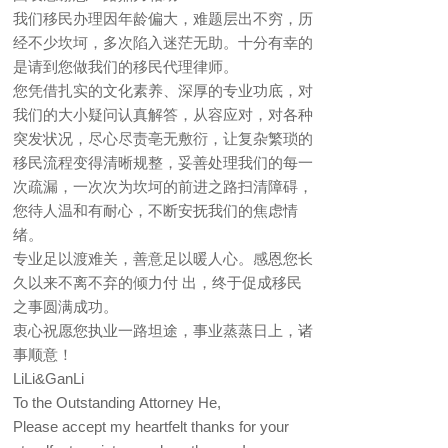
我们移民办理因年龄偏大，难题层出不穷，历
经不少坎坷，多次陷入迷茫无助。十分有幸的
是请到您做我们的移民代理律师。
您凭借扎实的文化素养、深厚的专业功底，对
我们的大小疑问认真解答，从容应对，对各种
突发状况，尽心尽责亳无敷衍，让复杂繁琐的
移民流程变得清晰规整，妥善处理我们的每一
次疏漏，一次次为坎坷的前进之路扫清障碍，
您待人温和有耐心，不断安抚我们的焦虑情
绪。
专业足以渡难关，善意足以暖人心。感恩您长
久以来不离不弃的倾力付 出，终于促成移民
之事圆满成功。
衷心祝愿您执业一路坦途，事业蒸蒸日上，诸
事顺意！
LiLi&GanLi
To the Outstanding Attorney He,
Please accept my heartfelt thanks for your