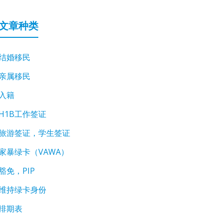
文章种类
结婚移民
亲属移民
入籍
H1B工作签证
旅游签证，学生签证
家暴绿卡（VAWA）
豁免，PIP
维持绿卡身份
排期表