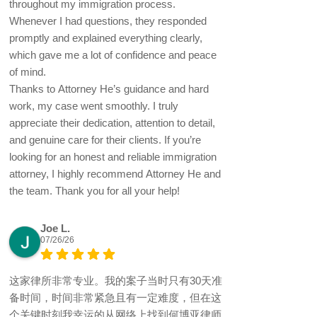
throughout my immigration process.
Whenever I had questions, they responded
promptly and explained everything clearly,
which gave me a lot of confidence and peace
of mind.
Thanks to Attorney He’s guidance and hard
work, my case went smoothly. I truly
appreciate their dedication, attention to detail,
and genuine care for their clients. If you’re
looking for an honest and reliable immigration
attorney, I highly recommend Attorney He and
the team. Thank you for all your help!
Joe L.
07/26/26
这家律所非常专业。我的案子当时只有30天准
备时间，时间非常紧急且有一定难度，但在这
个关键时刻我幸运的从网络上找到何博亚律师