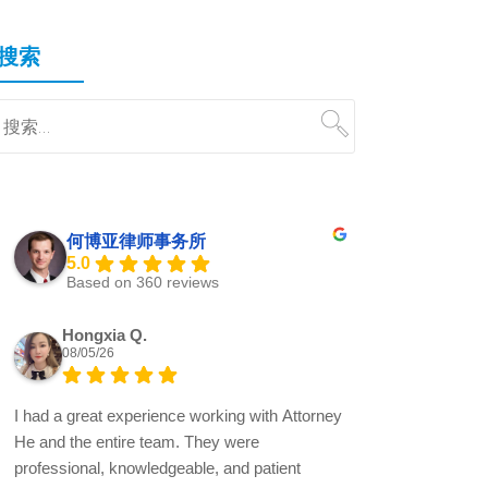
搜索
何博亚律师事务所
5.0
Based on 360 reviews
Hongxia Q.
08/05/26
I had a great experience working with Attorney
He and the entire team. They were
professional, knowledgeable, and patient