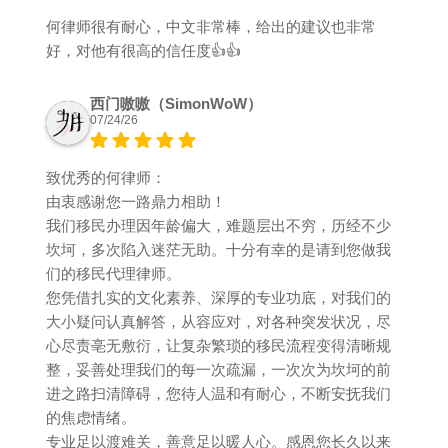
何律师很有耐心，中文非常棒，给出的建议也非常
好，对他有很高的信任度👍👍
西门嗷嗷（SimonWoW）
07/24/26
致优秀的何律师：
由衷感谢您一路鼎力相助！
我们移民办理因年龄偏大，难题层出不穷，历经不少
坎坷，多次陷入迷茫无助。十分有幸的是请到您做我
们的移民代理律师。
您凭借扎实的文化素养、深厚的专业功底，对我们的
大小疑问认真解答，从容应对，对各种突发状况，尽
心尽责亳无敷衍，让复杂繁琐的移民流程变得清晰规
整，妥善处理我们的每一次疏漏，一次次为坎坷的前
进之路扫清障碍，您待人温和有耐心，不断安抚我们
的焦虑情绪。
专业足以渡难关，善意足以暖人心。感恩您长久以来