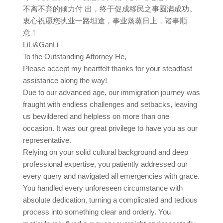
不离不弃的倾力付 出，终于促成移民之事圆满成功。
衷心祝愿您执业一路坦途，事业蒸蒸日上，诸事顺
意！
LiLi&GanLi
To the Outstanding Attorney He,
Please accept my heartfelt thanks for your steadfast
assistance along the way!
Due to our advanced age, our immigration journey was
fraught with endless challenges and setbacks, leaving
us bewildered and helpless on more than one
occasion. It was our great privilege to have you as our
representative.
Relying on your solid cultural background and deep
professional expertise, you patiently addressed our
every query and navigated all emergencies with grace.
You handled every unforeseen circumstance with
absolute dedication, turning a complicated and tedious
process into something clear and orderly. You