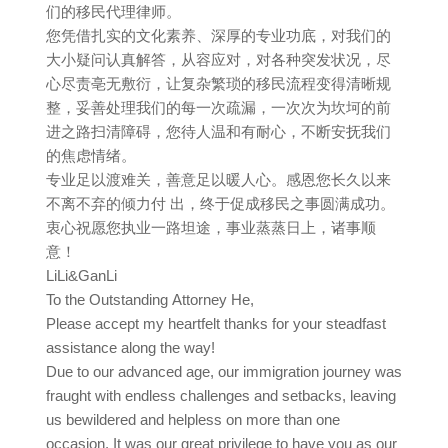
们的移民代理律师。
您凭借扎实的文化素养、深厚的专业功底，对我们的
大小疑问认真解答，从容应对，对各种突发状况，尽
心尽责亳无敷衍，让复杂繁琐的移民流程变得清晰规
整，妥善处理我们的每一次疏漏，一次次为坎坷的前
进之路扫清障碍，您待人温和有耐心，不断安抚我们
的焦虑情绪。
专业足以渡难关，善意足以暖人心。感恩您长久以来
不离不弃的倾力付 出，终于促成移民之事圆满成功。
衷心祝愿您执业一路坦途，事业蒸蒸日上，诸事顺
意！
LiLi&GanLi
To the Outstanding Attorney He,
Please accept my heartfelt thanks for your steadfast
assistance along the way!
Due to our advanced age, our immigration journey was
fraught with endless challenges and setbacks, leaving
us bewildered and helpless on more than one
occasion. It was our great privilege to have you as our