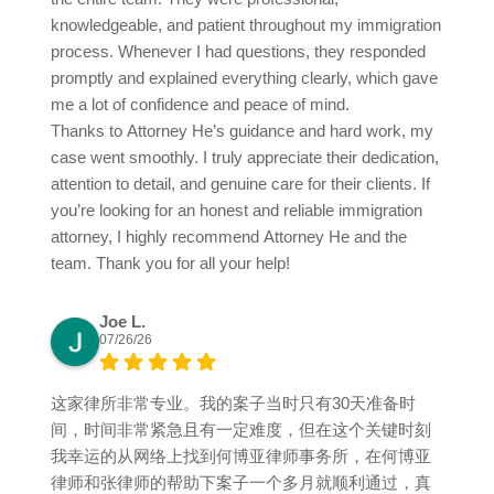
knowledgeable, and patient throughout my immigration
process. Whenever I had questions, they responded
promptly and explained everything clearly, which gave
me a lot of confidence and peace of mind.
Thanks to Attorney He’s guidance and hard work, my
case went smoothly. I truly appreciate their dedication,
attention to detail, and genuine care for their clients. If
you’re looking for an honest and reliable immigration
attorney, I highly recommend Attorney He and the
team. Thank you for all your help!
Joe L.
07/26/26
这家律所非常专业。我的案子当时只有30天准备时
间，时间非常紧急且有一定难度，但在这个关键时刻
我幸运的从网络上找到何博亚律师事务所，在何博亚
律师和张律师的帮助下案子一个多月就顺利通过，真