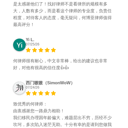
是太感谢他们了！找好律师不是看律所的规模有多
大，人数有多少，而是看这个律师的专业度，负责任
程度，对待客人的态度，毫无疑问，何博亚律师值得
最高评分！
Yi L.
07/25/26
何律师很有耐心，中文非常棒，给出的建议也非常
好，对他有很高的信任度👍👍
西门嗷嗷（SimonWoW）
07/24/26
致优秀的何律师：
由衷感谢您一路鼎力相助！
我们移民办理因年龄偏大，难题层出不穷，历经不少
坎坷，多次陷入迷茫无助。十分有幸的是请到您做我