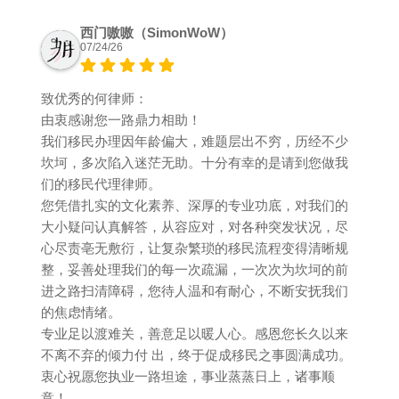
西门嗷嗷（SimonWoW）
07/24/26
致优秀的何律师：
由衷感谢您一路鼎力相助！
我们移民办理因年龄偏大，难题层出不穷，历经不少
坎坷，多次陷入迷茫无助。十分有幸的是请到您做我
们的移民代理律师。
您凭借扎实的文化素养、深厚的专业功底，对我们的
大小疑问认真解答，从容应对，对各种突发状况，尽
心尽责亳无敷衍，让复杂繁琐的移民流程变得清晰规
整，妥善处理我们的每一次疏漏，一次次为坎坷的前
进之路扫清障碍，您待人温和有耐心，不断安抚我们
的焦虑情绪。
专业足以渡难关，善意足以暖人心。感恩您长久以来
不离不弃的倾力付 出，终于促成移民之事圆满成功。
衷心祝愿您执业一路坦途，事业蒸蒸日上，诸事顺
意！