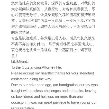
您凭借扎实的文化素养、深厚的专业功底，对我们的
大小疑问认真解答，从容应对，对各种突发状况，尽
心尽责亳无敷衍，让复杂繁琐的移民流程变得清晰规
整，妥善处理我们的每一次疏漏，一次次为坎坷的前
进之路扫清障碍，您待人温和有耐心，不断安抚我们
的焦虑情绪。
专业足以渡难关，善意足以暖人心。感恩您长久以来
不离不弃的倾力付 出，终于促成移民之事圆满成功。
衷心祝愿您执业一路坦途，事业蒸蒸日上，诸事顺
意！
LiLi&GanLi
To the Outstanding Attorney He,
Please accept my heartfelt thanks for your steadfast
assistance along the way!
Due to our advanced age, our immigration journey was
fraught with endless challenges and setbacks, leaving
us bewildered and helpless on more than one
occasion. It was our great privilege to have you as our
representative.