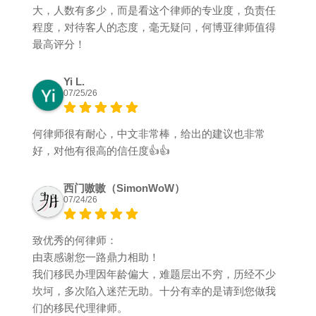
大，人数有多少，而是看这个律师的专业度，负责任
程度，对待客人的态度，毫无疑问，何博亚律师值得
最高评分！
Yi L.
07/25/26
何律师很有耐心，中文非常棒，给出的建议也非常
好，对他有很高的信任度👍👍
西门嗷嗷（SimonWoW）
07/24/26
致优秀的何律师：
由衷感谢您一路鼎力相助！
我们移民办理因年龄偏大，难题层出不穷，历经不少
坎坷，多次陷入迷茫无助。十分有幸的是请到您做我
们的移民代理律师。