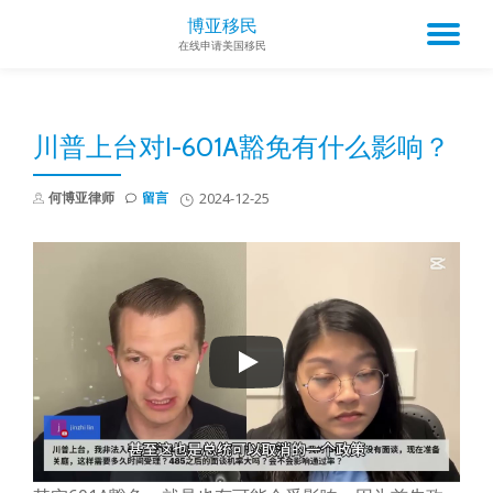
博亚移民
TO
在线申请美国移民
Skip
to
NA
content
川普上台对I-601A豁免有什么影响？
何博亚律师
留言
2024-12-25