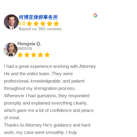
何博亚律师事务所
5.0
Based on 360 reviews
Hongxia Q.
08/05/26
I had a great experience working with Attorney
He and the entire team. They were
professional, knowledgeable, and patient
throughout my immigration process.
Whenever I had questions, they responded
promptly and explained everything clearly,
which gave me a lot of confidence and peace
of mind.
Thanks to Attorney He’s guidance and hard
work, my case went smoothly. I truly