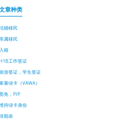
文章种类
结婚移民
亲属移民
入籍
H1B工作签证
旅游签证，学生签证
家暴绿卡（VAWA）
豁免，PIP
维持绿卡身份
排期表