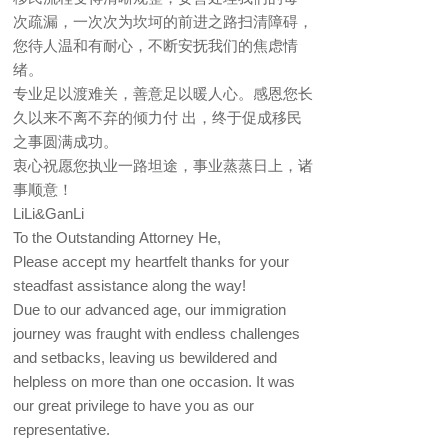
次疏漏，一次次为坎坷的前进之路扫清障碍，
您待人温和有耐心，不断安抚我们的焦虑情
绪。
专业足以渡难关，善意足以暖人心。感恩您长
久以来不离不弃的倾力付 出，终于促成移民
之事圆满成功。
衷心祝愿您执业一路坦途，事业蒸蒸日上，诸
事顺意！
LiLi&GanLi
To the Outstanding Attorney He,
Please accept my heartfelt thanks for your
steadfast assistance along the way!
Due to our advanced age, our immigration
journey was fraught with endless challenges
and setbacks, leaving us bewildered and
helpless on more than one occasion. It was
our great privilege to have you as our
representative.