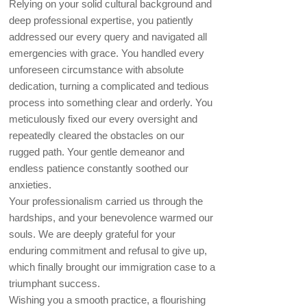
Relying on your solid cultural background and
deep professional expertise, you patiently
addressed our every query and navigated all
emergencies with grace. You handled every
unforeseen circumstance with absolute
dedication, turning a complicated and tedious
process into something clear and orderly. You
meticulously fixed our every oversight and
repeatedly cleared the obstacles on our
rugged path. Your gentle demeanor and
endless patience constantly soothed our
anxieties.
Your professionalism carried us through the
hardships, and your benevolence warmed our
souls. We are deeply grateful for your
enduring commitment and refusal to give up,
which finally brought our immigration case to a
triumphant success.
Wishing you a smooth practice, a flourishing