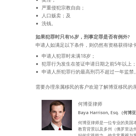
严重侵犯宗教自由；
人口贩卖；及
洗钱。
如果犯罪时只有
16
岁，刑事定罪是否有例外
?
申请人如满足以下条件，则仍然有资格获得绿
申请人犯罪时未满18岁；
犯罪行为发生在签证申请日期之前5年以上
申请人所犯罪行的最高刑罚不超过一年监禁
需要办理亲属移民的客户欢迎了解博亚移民的
何博亚律师
Baya Harrison, Esq.（何
何博亚律师是一位专业的美国
教育背景以及多州（佛罗里达
好的实践能力。他非常重视与