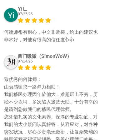
Yi L.
07/25/26
何律师很有耐心，中文非常棒，给出的建议也
非常好，对他有很高的信任度👍👍
西门嗷嗷（SimonWoW）
07/24/26
致优秀的何律师：
由衷感谢您一路鼎力相助！
我们移民办理因年龄偏大，难题层出不穷，历
经不少坎坷，多次陷入迷茫无助。十分有幸的
是请到您做我们的移民代理律师。
您凭借扎实的文化素养、深厚的专业功底，对
我们的大小疑问认真解答，从容应对，对各种
突发状况，尽心尽责亳无敷衍，让复杂繁琐的
移民流程变得清晰规整，妥善处理我们的每一