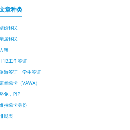
文章种类
结婚移民
亲属移民
入籍
H1B工作签证
旅游签证，学生签证
家暴绿卡（VAWA）
豁免，PIP
维持绿卡身份
排期表