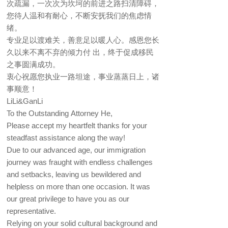
次疏漏，一次次为坎坷的前进之路扫清障碍，
您待人温和有耐心，不断安抚我们的焦虑情
绪。
专业足以渡难关，善意足以暖人心。感恩您长
久以来不离不弃的倾力付 出，终于促成移民
之事圆满成功。
衷心祝愿您执业一路坦途，事业蒸蒸日上，诸
事顺意！
LiLi&GanLi
To the Outstanding Attorney He,
Please accept my heartfelt thanks for your
steadfast assistance along the way!
Due to our advanced age, our immigration
journey was fraught with endless challenges
and setbacks, leaving us bewildered and
helpless on more than one occasion. It was
our great privilege to have you as our
representative.
Relying on your solid cultural background and