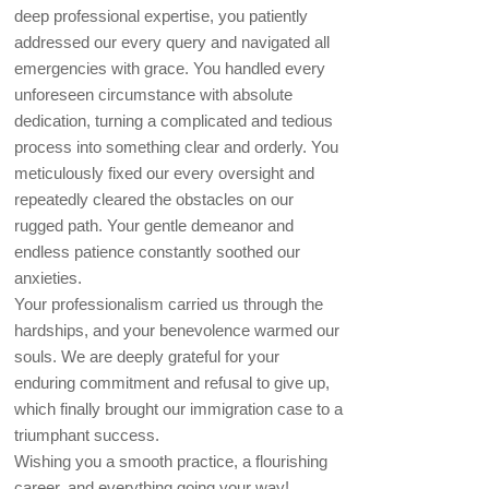
deep professional expertise, you patiently
addressed our every query and navigated all
emergencies with grace. You handled every
unforeseen circumstance with absolute
dedication, turning a complicated and tedious
process into something clear and orderly. You
meticulously fixed our every oversight and
repeatedly cleared the obstacles on our
rugged path. Your gentle demeanor and
endless patience constantly soothed our
anxieties.
Your professionalism carried us through the
hardships, and your benevolence warmed our
souls. We are deeply grateful for your
enduring commitment and refusal to give up,
which finally brought our immigration case to a
triumphant success.
Wishing you a smooth practice, a flourishing
career, and everything going your way!