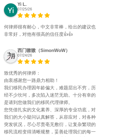
Yi L.
07/25/26
何律师很有耐心，中文非常棒，给出的建议也
非常好，对他有很高的信任度👍👍
西门嗷嗷（SimonWoW）
07/24/26
致优秀的何律师：
由衷感谢您一路鼎力相助！
我们移民办理因年龄偏大，难题层出不穷，历
经不少坎坷，多次陷入迷茫无助。十分有幸的
是请到您做我们的移民代理律师。
您凭借扎实的文化素养、深厚的专业功底，对
我们的大小疑问认真解答，从容应对，对各种
突发状况，尽心尽责亳无敷衍，让复杂繁琐的
移民流程变得清晰规整，妥善处理我们的每一