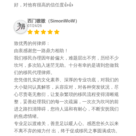
好，对他有很高的信任度👍👍
西门嗷嗷（SimonWoW）
07/24/26
致优秀的何律师：
由衷感谢您一路鼎力相助！
我们移民办理因年龄偏大，难题层出不穷，历经不少
坎坷，多次陷入迷茫无助。十分有幸的是请到您做我
们的移民代理律师。
您凭借扎实的文化素养、深厚的专业功底，对我们的
大小疑问认真解答，从容应对，对各种突发状况，尽
心尽责亳无敷衍，让复杂繁琐的移民流程变得清晰规
整，妥善处理我们的每一次疏漏，一次次为坎坷的前
进之路扫清障碍，您待人温和有耐心，不断安抚我们
的焦虑情绪。
专业足以渡难关，善意足以暖人心。感恩您长久以来
不离不弃的倾力付 出，终于促成移民之事圆满成功。