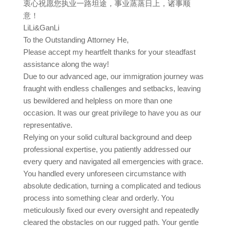
衷心祝愿您执业一路坦途，事业蒸蒸日上，诸事顺
意！
LiLi&GanLi
To the Outstanding Attorney He,
Please accept my heartfelt thanks for your steadfast
assistance along the way!
Due to our advanced age, our immigration journey was
fraught with endless challenges and setbacks, leaving
us bewildered and helpless on more than one
occasion. It was our great privilege to have you as our
representative.
Relying on your solid cultural background and deep
professional expertise, you patiently addressed our
every query and navigated all emergencies with grace.
You handled every unforeseen circumstance with
absolute dedication, turning a complicated and tedious
process into something clear and orderly. You
meticulously fixed our every oversight and repeatedly
cleared the obstacles on our rugged path. Your gentle