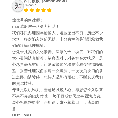
西门嗷嗷（SimonWoW）
07/24/26
致优秀的何律师：
由衷感谢您一路鼎力相助！
我们移民办理因年龄偏大，难题层出不穷，历经不少
坎坷，多次陷入迷茫无助。十分有幸的是请到您做我
们的移民代理律师。
您凭借扎实的文化素养、深厚的专业功底，对我们的
大小疑问认真解答，从容应对，对各种突发状况，尽
心尽责亳无敷衍，让复杂繁琐的移民流程变得清晰规
整，妥善处理我们的每一次疏漏，一次次为坎坷的前
进之路扫清障碍，您待人温和有耐心，不断安抚我们
的焦虑情绪。
专业足以渡难关，善意足以暖人心。感恩您长久以来
不离不弃的倾力付 出，终于促成移民之事圆满成功。
衷心祝愿您执业一路坦途，事业蒸蒸日上，诸事顺
意！
LiLi&GanLi