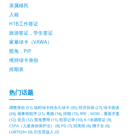
亲属移民
入籍
H1B工作签证
旅游签证，学生签证
家暴绿卡（VAWA）
豁免，PIP
维持绿卡身份
排期表
热门话题
调整身份
(51)
,
临时绿卡转永久绿卡
(35)
,
经济担保
(27)
,
绿卡面谈
(26)
,
领事馆程序
(21)
,
离婚
(16)
,
排期
(15)
,
RFE，NOID，重新开案
(12)
,
党员
(12)
,
豁免费用
(11)
,
犯罪记录
(10)
,
K-1未婚签证
(9)
,
CSPA（儿童身份保护法）
(8)
,
PD
(7)
,
回美纸
(6)
,
继子女
(6)
,
LGBTIQA+
(6)
,
衍生受益人
(3)