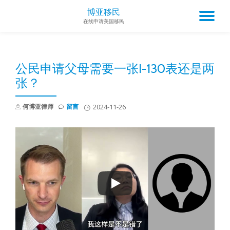
博亚移民
TO
在线申请美国移民
Skip
to
NA
content
公民申请父母需要一张I-130表还是两
张？
何博亚律师
留言
2024-11-26