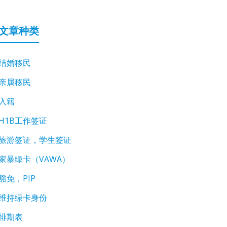
文章种类
结婚移民
亲属移民
入籍
H1B工作签证
旅游签证，学生签证
家暴绿卡（VAWA）
豁免，PIP
维持绿卡身份
排期表