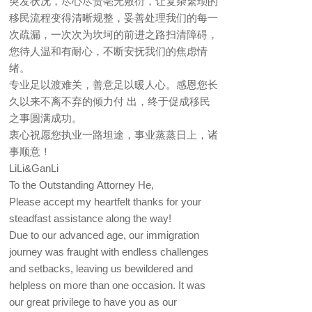
突发状况，尽心尽责亳无敷衍，让复杂繁琐的
移民流程变得清晰规整，妥善处理我们的每一
次疏漏，一次次为坎坷的前进之路扫清障碍，
您待人温和有耐心，不断安抚我们的焦虑情
绪。
专业足以渡难关，善意足以暖人心。感恩您长
久以来不离不弃的倾力付 出，终于促成移民
之事圆满成功。
衷心祝愿您执业一路坦途，事业蒸蒸日上，诸
事顺意！
LiLi&GanLi
To the Outstanding Attorney He,
Please accept my heartfelt thanks for your
steadfast assistance along the way!
Due to our advanced age, our immigration
journey was fraught with endless challenges
and setbacks, leaving us bewildered and
helpless on more than one occasion. It was
our great privilege to have you as our