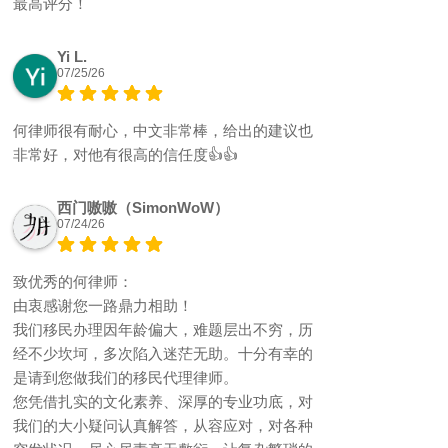
最高评分！
Yi L.
07/25/26
何律师很有耐心，中文非常棒，给出的建议也
非常好，对他有很高的信任度👍👍
西门嗷嗷（SimonWoW）
07/24/26
致优秀的何律师：
由衷感谢您一路鼎力相助！
我们移民办理因年龄偏大，难题层出不穷，历
经不少坎坷，多次陷入迷茫无助。十分有幸的
是请到您做我们的移民代理律师。
您凭借扎实的文化素养、深厚的专业功底，对
我们的大小疑问认真解答，从容应对，对各种