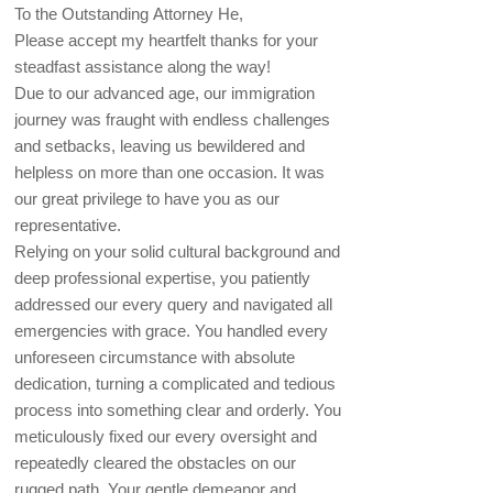
To the Outstanding Attorney He,
Please accept my heartfelt thanks for your
steadfast assistance along the way!
Due to our advanced age, our immigration
journey was fraught with endless challenges
and setbacks, leaving us bewildered and
helpless on more than one occasion. It was
our great privilege to have you as our
representative.
Relying on your solid cultural background and
deep professional expertise, you patiently
addressed our every query and navigated all
emergencies with grace. You handled every
unforeseen circumstance with absolute
dedication, turning a complicated and tedious
process into something clear and orderly. You
meticulously fixed our every oversight and
repeatedly cleared the obstacles on our
rugged path. Your gentle demeanor and