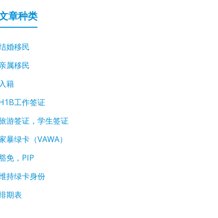
文章种类
结婚移民
亲属移民
入籍
H1B工作签证
旅游签证，学生签证
家暴绿卡（VAWA）
豁免，PIP
维持绿卡身份
排期表