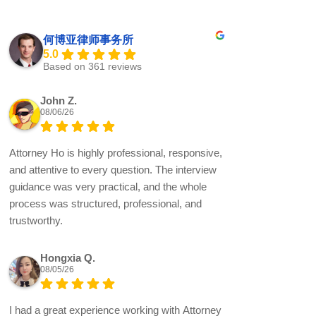
何博亚律师事务所
5.0
Based on 361 reviews
John Z.
08/06/26
Attorney Ho is highly professional, responsive,
and attentive to every question. The interview
guidance was very practical, and the whole
process was structured, professional, and
trustworthy.
Hongxia Q.
08/05/26
I had a great experience working with Attorney