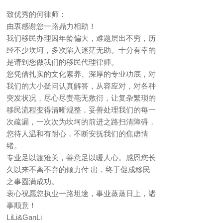
致优秀的何律师：
由衷感谢您一路鼎力相助！
我们移民办理因年龄偏大，难题层出不穷，历
经不少坎坷，多次陷入迷茫无助。十分有幸的
是请到您做我们的移民代理律师。
您凭借扎实的文化素养、深厚的专业功底，对
我们的大小疑问认真解答，从容应对，对各种
突发状况，尽心尽责亳无敷衍，让复杂繁琐的
移民流程变得清晰规整，妥善处理我们的每一
次疏漏，一次次为坎坷的前进之路扫清障碍，
您待人温和有耐心，不断安抚我们的焦虑情
绪。
专业足以渡难关，善意足以暖人心。感恩您长
久以来不离不弃的倾力付 出，终于促成移民
之事圆满成功。
衷心祝愿您执业一路坦途，事业蒸蒸日上，诸
事顺意！
LiLi&GanLi