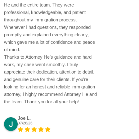
He and the entire team. They were
professional, knowledgeable, and patient
throughout my immigration process.
Whenever I had questions, they responded
promptly and explained everything clearly,
which gave me a lot of confidence and peace
of mind.
Thanks to Attorney He’s guidance and hard
work, my case went smoothly. I truly
appreciate their dedication, attention to detail,
and genuine care for their clients. If you’re
looking for an honest and reliable immigration
attorney, I highly recommend Attorney He and
the team. Thank you for all your help!
Joe L.
07/26/26