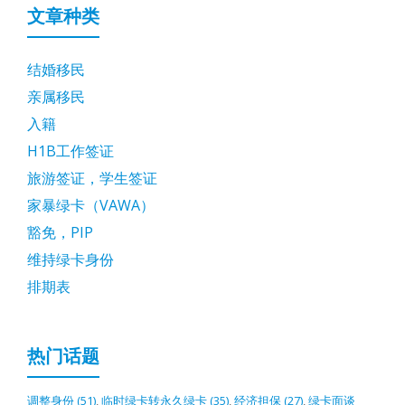
文章种类
结婚移民
亲属移民
入籍
H1B工作签证
旅游签证，学生签证
家暴绿卡（VAWA）
豁免，PIP
维持绿卡身份
排期表
热门话题
调整身份
(51)
,
临时绿卡转永久绿卡
(35)
,
经济担保
(27)
,
绿卡面谈