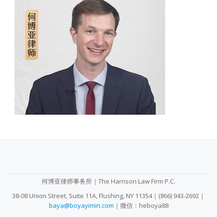
SECONDARY
MENU
何博亚律师事务所｜The Harrison Law Firm P.C.
38-08 Union Street, Suite 11A, Flushing, NY 11354｜(866) 943-2692｜
baya@boyayimin.com
｜微信：heboya88