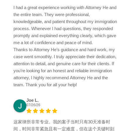
I had a great experience working with Attorney He and
the entire team. They were professional,
knowledgeable, and patient throughout my immigration
process. Whenever I had questions, they responded
promptly and explained everything clearly, which gave
me a lot of confidence and peace of mind.
Thanks to Attorney He’s guidance and hard work, my
case went smoothly. I truly appreciate their dedication,
attention to detail, and genuine care for their clients. If
you’re looking for an honest and reliable immigration
attorney, I highly recommend Attorney He and the
team. Thank you for all your help!
Joe L.
07/26/26
这家律所非常专业。我的案子当时只有30天准备时
间，时间非常紧急且有一定难度，但在这个关键时刻