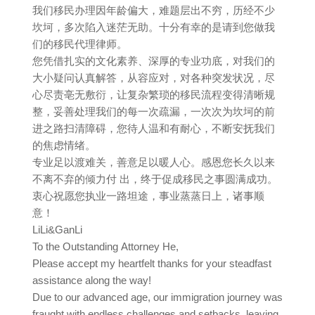
我们移民办理因年龄偏大，难题层出不穷，历经不少
坎坷，多次陷入迷茫无助。十分有幸的是请到您做我
们的移民代理律师。
您凭借扎实的文化素养、深厚的专业功底，对我们的
大小疑问认真解答，从容应对，对各种突发状况，尽
心尽责亳无敷衍，让复杂繁琐的移民流程变得清晰规
整，妥善处理我们的每一次疏漏，一次次为坎坷的前
进之路扫清障碍，您待人温和有耐心，不断安抚我们
的焦虑情绪。
专业足以渡难关，善意足以暖人心。感恩您长久以来
不离不弃的倾力付 出，终于促成移民之事圆满成功。
衷心祝愿您执业一路坦途，事业蒸蒸日上，诸事顺
意！
LiLi&GanLi
To the Outstanding Attorney He,
Please accept my heartfelt thanks for your steadfast
assistance along the way!
Due to our advanced age, our immigration journey was
fraught with endless challenges and setbacks, leaving