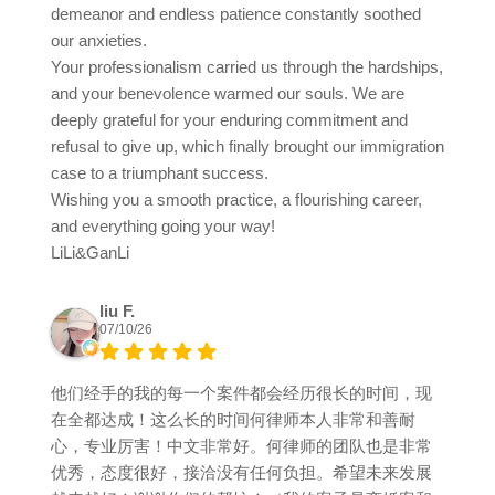
demeanor and endless patience constantly soothed
our anxieties.
Your professionalism carried us through the hardships,
and your benevolence warmed our souls. We are
deeply grateful for your enduring commitment and
refusal to give up, which finally brought our immigration
case to a triumphant success.
Wishing you a smooth practice, a flourishing career,
and everything going your way!
LiLi&GanLi
liu F.
07/10/26
他们经手的我的每一个案件都会经历很长的时间，现
在全都达成！这么长的时间何律师本人非常和善耐
心，专业厉害！中文非常好。何律师的团队也是非常
优秀，态度很好，接洽没有任何负担。希望未来发展