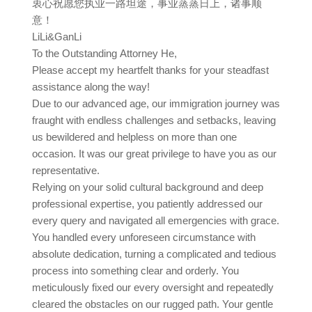
衷心祝愿您执业一路坦途，事业蒸蒸日上，诸事顺
意！
LiLi&GanLi
To the Outstanding Attorney He,
Please accept my heartfelt thanks for your steadfast
assistance along the way!
Due to our advanced age, our immigration journey was
fraught with endless challenges and setbacks, leaving
us bewildered and helpless on more than one
occasion. It was our great privilege to have you as our
representative.
Relying on your solid cultural background and deep
professional expertise, you patiently addressed our
every query and navigated all emergencies with grace.
You handled every unforeseen circumstance with
absolute dedication, turning a complicated and tedious
process into something clear and orderly. You
meticulously fixed our every oversight and repeatedly
cleared the obstacles on our rugged path. Your gentle