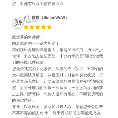
好，对他有很高的信任度👍👍
西门嗷嗷（SimonWoW）
07/24/26
致优秀的何律师：
由衷感谢您一路鼎力相助！
我们移民办理因年龄偏大，难题层出不穷，历经不少
坎坷，多次陷入迷茫无助。十分有幸的是请到您做我
们的移民代理律师。
您凭借扎实的文化素养、深厚的专业功底，对我们的
大小疑问认真解答，从容应对，对各种突发状况，尽
心尽责亳无敷衍，让复杂繁琐的移民流程变得清晰规
整，妥善处理我们的每一次疏漏，一次次为坎坷的前
进之路扫清障碍，您待人温和有耐心，不断安抚我们
的焦虑情绪。
专业足以渡难关，善意足以暖人心。感恩您长久以来
不离不弃的倾力付 出，终于促成移民之事圆满成功。