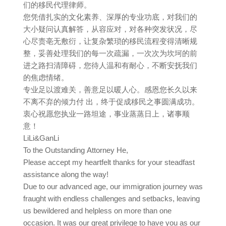
们的移民代理律师。
您凭借扎实的文化素养、深厚的专业功底，对我们的
大小疑问认真解答，从容应对，对各种突发状况，尽
心尽责亳无敷衍，让复杂繁琐的移民流程变得清晰规
整，妥善处理我们的每一次疏漏，一次次为坎坷的前
进之路扫清障碍，您待人温和有耐心，不断安抚我们
的焦虑情绪。
专业足以渡难关，善意足以暖人心。感恩您长久以来
不离不弃的倾力付 出，终于促成移民之事圆满成功。
衷心祝愿您执业一路坦途，事业蒸蒸日上，诸事顺
意！
LiLi&GanLi
To the Outstanding Attorney He,
Please accept my heartfelt thanks for your steadfast
assistance along the way!
Due to our advanced age, our immigration journey was
fraught with endless challenges and setbacks, leaving
us bewildered and helpless on more than one
occasion. It was our great privilege to have you as our