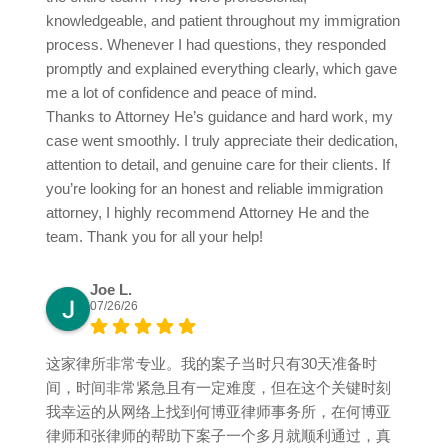
knowledgeable, and patient throughout my immigration
process. Whenever I had questions, they responded
promptly and explained everything clearly, which gave
me a lot of confidence and peace of mind.
Thanks to Attorney He’s guidance and hard work, my
case went smoothly. I truly appreciate their dedication,
attention to detail, and genuine care for their clients. If
you’re looking for an honest and reliable immigration
attorney, I highly recommend Attorney He and the
team. Thank you for all your help!
Joe L.
07/26/26
这家律所非常专业。我的案子当时只有30天准备时
间，时间非常紧急且有一定难度，但在这个关键时刻
我幸运的从网络上找到何博亚律师事务所，在何博亚
律师和张律师的帮助下案子一个多月就顺利通过，真