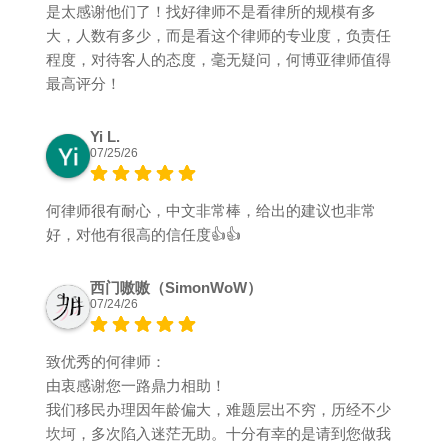
是太感谢他们了！找好律师不是看律所的规模有多
大，人数有多少，而是看这个律师的专业度，负责任
程度，对待客人的态度，毫无疑问，何博亚律师值得
最高评分！
Yi L.
07/25/26
何律师很有耐心，中文非常棒，给出的建议也非常
好，对他有很高的信任度👍👍
西门嗷嗷（SimonWoW）
07/24/26
致优秀的何律师：
由衷感谢您一路鼎力相助！
我们移民办理因年龄偏大，难题层出不穷，历经不少
坎坷，多次陷入迷茫无助。十分有幸的是请到您做我