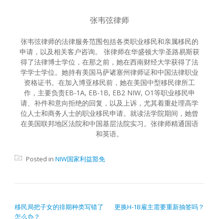
张韦弦律师
张韦弦律师的法律服务范围包括各类职业移民和亲属移民的
申请，以及相关客户咨询。 张律师在华盛顿大学圣路易斯获
得了法律博士学位，在那之前，她在西南财经大学获得了法
学学士学位。她持有美国马萨诸塞州律师证和中国法律职业
资格证书。在加入博亚移民前，她在美国中型移民律所工
作，主要负责EB-1A, EB-1B, EB2 NIW, O1等职业移民申
请、补件和意向拒绝的回复，以及上诉，尤其着重处理高学
位人士和商务人士的职业移民申请。就读法学院期间，她曾
在美国联邦地区法院和中国基层法院实习。张律师精通国语
和英语。
Posted in
NIW国家利益豁免
文章导航
移民局把子女的排期种类写错了
更换H-1B雇主需要重新抽签吗？
怎么办？