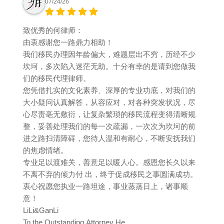
07/24/26
致优秀的何律师：
由衷感谢您一路鼎力相助！
我们移民办理因年龄偏大，难题层出不穷，历经不少
坎坷，多次陷入迷茫无助。十分有幸的是请到您做我
们的移民代理律师。
您凭借扎实的文化素养、深厚的专业功底，对我们的
大小疑问认真解答，从容应对，对各种突发状况，尽
心尽责亳无敷衍，让复杂繁琐的移民流程变得清晰规
整，妥善处理我们的每一次疏漏，一次次为坎坷的前
进之路扫清障碍，您待人温和有耐心，不断安抚我们
的焦虑情绪。
专业足以渡难关，善意足以暖人心。感恩您长久以来
不离不弃的倾力付 出，终于促成移民之事圆满成功。
衷心祝愿您执业一路坦途，事业蒸蒸日上，诸事顺
意！
LiLi&GanLi
To the Outstanding Attorney He,