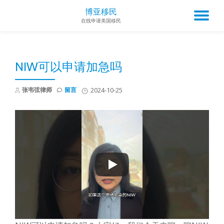
博亚移民
TO
在线申请美国移民
Skip
to
NA
content
NIW可以申请加急吗
张韦弦律师
留言
2024-10-25