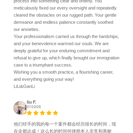
process into something clear and orderly. You
meticulously fixed our every oversight and repeatedly
cleared the obstacles on our rugged path. Your gentle
demeanor and endless patience constantly soothed
our anxieties.
Your professionalism carried us through the hardships,
and your benevolence warmed our souls. We are
deeply grateful for your enduring commitment and
refusal to give up, which finally brought our immigration
case to a triumphant success.
Wishing you a smooth practice, a flourishing career,
and everything going your way!
LiLi&GanLi
liu F.
07/10/26
他们经手的我的每一个案件都会经历很长的时间，现
在全都达成！这么长的时间何律师本人非常和善耐