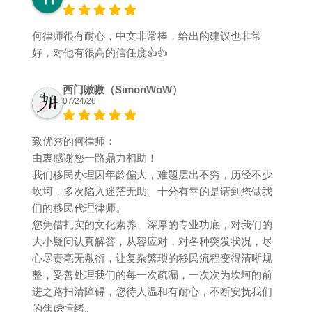
何律师很有耐心，中文非常棒，给出的建议也非常
好，对他有很高的信任度👍👍
西门嗷嗷（SimonWoW）
07/24/26
致优秀的何律师：
由衷感谢您一路鼎力相助！
我们移民办理因年龄偏大，难题层出不穷，历经不少
坎坷，多次陷入迷茫无助。十分有幸的是请到您做我
们的移民代理律师。
您凭借扎实的文化素养、深厚的专业功底，对我们的
大小疑问认真解答，从容应对，对各种突发状况，尽
心尽责亳无敷衍，让复杂繁琐的移民流程变得清晰规
整，妥善处理我们的每一次疏漏，一次次为坎坷的前
进之路扫清障碍，您待人温和有耐心，不断安抚我们
的焦虑情绪。