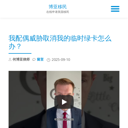
博亚移民
TO
在线申请美国移民
Skip
to
NA
content
我配偶威胁取消我的临时绿卡怎么
办？
何博亚律师
留言
2025-09-10