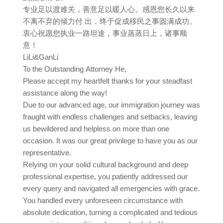
专业足以渡难关，善意足以暖人心。感恩您长久以来
不离不弃的倾力付 出，终于促成移民之事圆满成功。
衷心祝愿您执业一路坦途，事业蒸蒸日上，诸事顺
意！
LiLi&GanLi
To the Outstanding Attorney He,
Please accept my heartfelt thanks for your steadfast
assistance along the way!
Due to our advanced age, our immigration journey was
fraught with endless challenges and setbacks, leaving
us bewildered and helpless on more than one
occasion. It was our great privilege to have you as our
representative.
Relying on your solid cultural background and deep
professional expertise, you patiently addressed our
every query and navigated all emergencies with grace.
You handled every unforeseen circumstance with
absolute dedication, turning a complicated and tedious