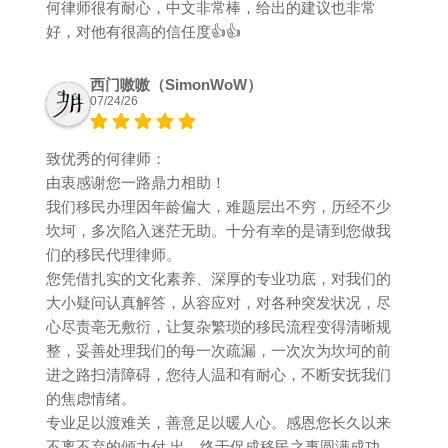
何律师很有耐心，中文非常棒，给出的建议也非常
好，对他有很高的信任度👍👍
西门嗷嗷（SimonWoW）
07/24/26
致优秀的何律师：
由衷感谢您一路鼎力相助！
我们移民办理因年龄偏大，难题层出不穷，历经不少
坎坷，多次陷入迷茫无助。十分有幸的是请到您做我
们的移民代理律师。
您凭借扎实的文化素养、深厚的专业功底，对我们的
大小疑问认真解答，从容应对，对各种突发状况，尽
心尽责亳无敷衍，让复杂繁琐的移民流程变得清晰规
整，妥善处理我们的每一次疏漏，一次次为坎坷的前
进之路扫清障碍，您待人温和有耐心，不断安抚我们
的焦虑情绪。
专业足以渡难关，善意足以暖人心。感恩您长久以来
不离不弃的倾力付 出，终于促成移民之事圆满成功。