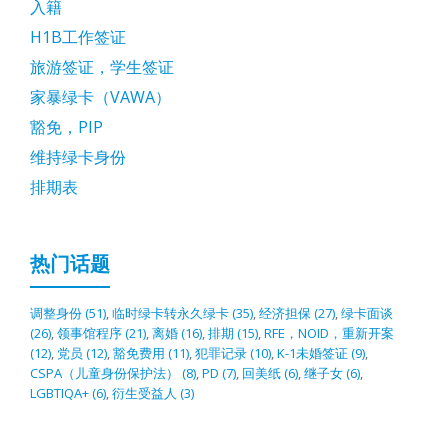
入籍
H1B工作签证
旅游签证，学生签证
家暴绿卡（VAWA）
豁免，PIP
维持绿卡身份
排期表
热门话题
调整身份
(51)
,
临时绿卡转永久绿卡
(35)
,
经济担保
(27)
,
绿卡面谈
(26)
,
领事馆程序
(21)
,
离婚
(16)
,
排期
(15)
,
RFE，NOID，重新开案
(12)
,
党员
(12)
,
豁免费用
(11)
,
犯罪记录
(10)
,
K-1未婚签证
(9)
,
CSPA（儿童身份保护法）
(8)
,
PD
(7)
,
回美纸
(6)
,
继子女
(6)
,
LGBTIQA+
(6)
,
衍生受益人
(3)