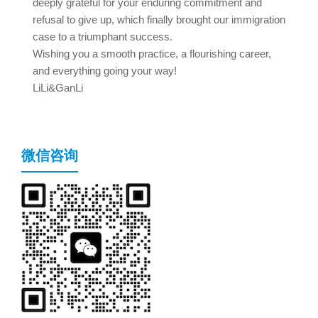
deeply grateful for your enduring commitment and
refusal to give up, which finally brought our immigration
case to a triumphant success.
Wishing you a smooth practice, a flourishing career,
and everything going your way!
LiLi&GanLi
微信咨询