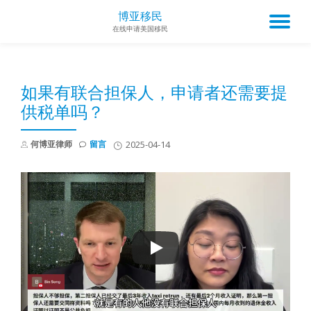
博亚移民
TO
在线申请美国移民
Skip
to
NA
content
如果有联合担保人，申请者还需要提
供税单吗？
何博亚律师
留言
2025-04-14