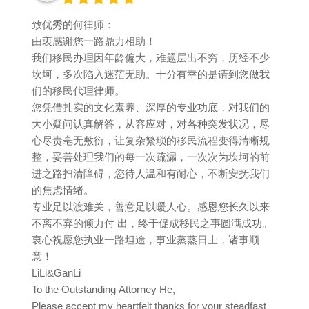
致优秀的何律师：
由衷感谢您一路鼎力相助！
我们移民办理因年龄偏大，难题层出不穷，历经不少
坎坷，多次陷入迷茫无助。十分有幸的是请到您做我
们的移民代理律师。
您凭借扎实的文化素养、深厚的专业功底，对我们的
大小疑问认真解答，从容应对，对各种突发状况，尽
心尽责亳无敷衍，让复杂繁琐的移民流程变得清晰规
整，妥善处理我们的每一次疏漏，一次次为坎坷的前
进之路扫清障碍，您待人温和有耐心，不断安抚我们
的焦虑情绪。
专业足以渡难关，善意足以暖人心。感恩您长久以来
不离不弃的倾力付 出，终于促成移民之事圆满成功。
衷心祝愿您执业一路坦途，事业蒸蒸日上，诸事顺
意！
LiLi&GanLi
To the Outstanding Attorney He,
Please accept my heartfelt thanks for your steadfast