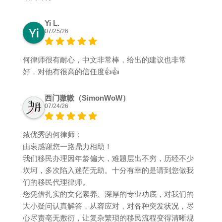
Yi L.
07/25/26
何律师很有耐心，中文非常棒，给出的建议也非常
好，对他有很高的信任度👍👍
西门嗷嗷（SimonWoW）
07/24/26
致优秀的何律师：
由衷感谢您一路鼎力相助！
我们移民办理因年龄偏大，难题层出不穷，历经不少
坎坷，多次陷入迷茫无助。十分有幸的是请到您做我
们的移民代理律师。
您凭借扎实的文化素养、深厚的专业功底，对我们的
大小疑问认真解答，从容应对，对各种突发状况，尽
心尽责亳无敷衍，让复杂繁琐的移民流程变得清晰规