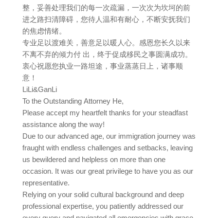
整，妥善处理我们的每一次疏漏，一次次为坎坷的前
进之路扫清障碍，您待人温和有耐心，不断安抚我们
的焦虑情绪。
专业足以渡难关，善意足以暖人心。感恩您长久以来
不离不弃的倾力付 出，终于促成移民之事圆满成功。
衷心祝愿您执业一路坦途，事业蒸蒸日上，诸事顺
意！
LiLi&GanLi
To the Outstanding Attorney He,
Please accept my heartfelt thanks for your steadfast
assistance along the way!
Due to our advanced age, our immigration journey was
fraught with endless challenges and setbacks, leaving
us bewildered and helpless on more than one
occasion. It was our great privilege to have you as our
representative.
Relying on your solid cultural background and deep
professional expertise, you patiently addressed our
every query and navigated all emergencies with grace.