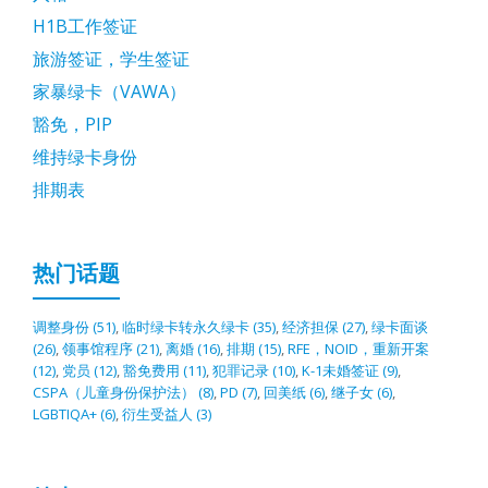
H1B工作签证
旅游签证，学生签证
家暴绿卡（VAWA）
豁免，PIP
维持绿卡身份
排期表
热门话题
调整身份
(51)
,
临时绿卡转永久绿卡
(35)
,
经济担保
(27)
,
绿卡面谈
(26)
,
领事馆程序
(21)
,
离婚
(16)
,
排期
(15)
,
RFE，NOID，重新开案
(12)
,
党员
(12)
,
豁免费用
(11)
,
犯罪记录
(10)
,
K-1未婚签证
(9)
,
CSPA（儿童身份保护法）
(8)
,
PD
(7)
,
回美纸
(6)
,
继子女
(6)
,
LGBTIQA+
(6)
,
衍生受益人
(3)