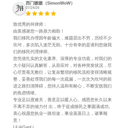
西门嗷嗷（SimonWoW）
07/24/26
致优秀的何律师：
由衷感谢您一路鼎力相助！
我们移民办理因年龄偏大，难题层出不穷，历经不少
坎坷，多次陷入迷茫无助。十分有幸的是请到您做我
们的移民代理律师。
您凭借扎实的文化素养、深厚的专业功底，对我们的
大小疑问认真解答，从容应对，对各种突发状况，尽
心尽责亳无敷衍，让复杂繁琐的移民流程变得清晰规
整，妥善处理我们的每一次疏漏，一次次为坎坷的前
进之路扫清障碍，您待人温和有耐心，不断安抚我们
的焦虑情绪。
专业足以渡难关，善意足以暖人心。感恩您长久以来
不离不弃的倾力付 出，终于促成移民之事圆满成功。
衷心祝愿您执业一路坦途，事业蒸蒸日上，诸事顺
意！
LiLi&GanLi