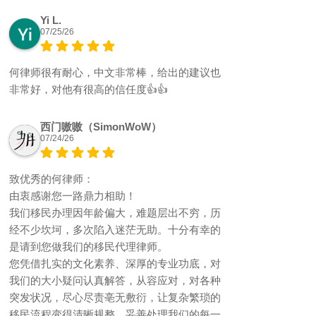
Yi L.
07/25/26
何律师很有耐心，中文非常棒，给出的建议也
非常好，对他有很高的信任度👍👍
西门嗷嗷（SimonWoW）
07/24/26
致优秀的何律师：
由衷感谢您一路鼎力相助！
我们移民办理因年龄偏大，难题层出不穷，历
经不少坎坷，多次陷入迷茫无助。十分有幸的
是请到您做我们的移民代理律师。
您凭借扎实的文化素养、深厚的专业功底，对
我们的大小疑问认真解答，从容应对，对各种
突发状况，尽心尽责亳无敷衍，让复杂繁琐的
移民流程变得清晰规整，妥善处理我们的每一