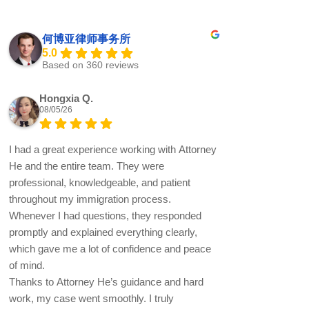
何博亚律师事务所
5.0
Based on 360 reviews
Hongxia Q.
08/05/26
I had a great experience working with Attorney
He and the entire team. They were
professional, knowledgeable, and patient
throughout my immigration process.
Whenever I had questions, they responded
promptly and explained everything clearly,
which gave me a lot of confidence and peace
of mind.
Thanks to Attorney He’s guidance and hard
work, my case went smoothly. I truly