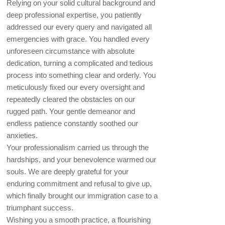
Relying on your solid cultural background and
deep professional expertise, you patiently
addressed our every query and navigated all
emergencies with grace. You handled every
unforeseen circumstance with absolute
dedication, turning a complicated and tedious
process into something clear and orderly. You
meticulously fixed our every oversight and
repeatedly cleared the obstacles on our
rugged path. Your gentle demeanor and
endless patience constantly soothed our
anxieties.
Your professionalism carried us through the
hardships, and your benevolence warmed our
souls. We are deeply grateful for your
enduring commitment and refusal to give up,
which finally brought our immigration case to a
triumphant success.
Wishing you a smooth practice, a flourishing