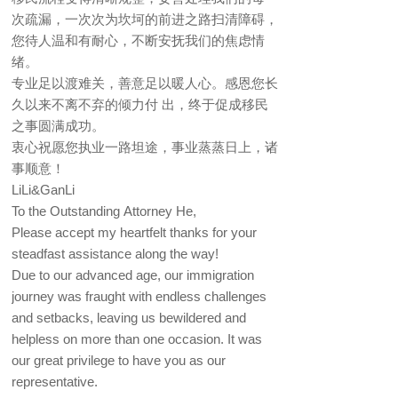
次疏漏，一次次为坎坷的前进之路扫清障碍，
您待人温和有耐心，不断安抚我们的焦虑情
绪。
专业足以渡难关，善意足以暖人心。感恩您长
久以来不离不弃的倾力付 出，终于促成移民
之事圆满成功。
衷心祝愿您执业一路坦途，事业蒸蒸日上，诸
事顺意！
LiLi&GanLi
To the Outstanding Attorney He,
Please accept my heartfelt thanks for your
steadfast assistance along the way!
Due to our advanced age, our immigration
journey was fraught with endless challenges
and setbacks, leaving us bewildered and
helpless on more than one occasion. It was
our great privilege to have you as our
representative.