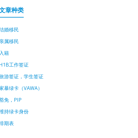
文章种类
结婚移民
亲属移民
入籍
H1B工作签证
旅游签证，学生签证
家暴绿卡（VAWA）
豁免，PIP
维持绿卡身份
排期表