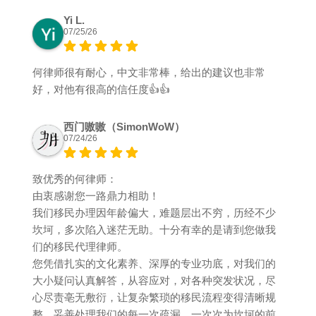
Yi L.
07/25/26
何律师很有耐心，中文非常棒，给出的建议也非常
好，对他有很高的信任度👍👍
西门嗷嗷（SimonWoW）
07/24/26
致优秀的何律师：
由衷感谢您一路鼎力相助！
我们移民办理因年龄偏大，难题层出不穷，历经不少
坎坷，多次陷入迷茫无助。十分有幸的是请到您做我
们的移民代理律师。
您凭借扎实的文化素养、深厚的专业功底，对我们的
大小疑问认真解答，从容应对，对各种突发状况，尽
心尽责亳无敷衍，让复杂繁琐的移民流程变得清晰规
整，妥善处理我们的每一次疏漏，一次次为坎坷的前