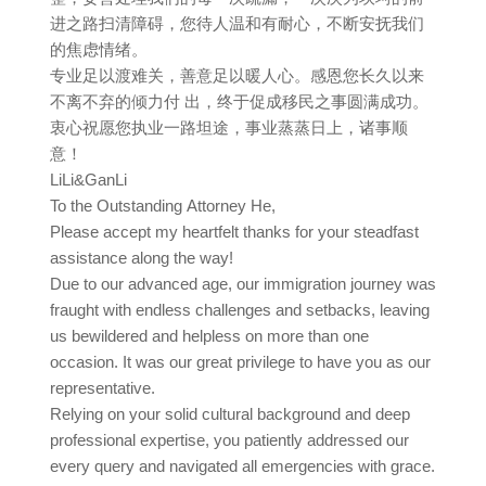
进之路扫清障碍，您待人温和有耐心，不断安抚我们
的焦虑情绪。
专业足以渡难关，善意足以暖人心。感恩您长久以来
不离不弃的倾力付 出，终于促成移民之事圆满成功。
衷心祝愿您执业一路坦途，事业蒸蒸日上，诸事顺
意！
LiLi&GanLi
To the Outstanding Attorney He,
Please accept my heartfelt thanks for your steadfast
assistance along the way!
Due to our advanced age, our immigration journey was
fraught with endless challenges and setbacks, leaving
us bewildered and helpless on more than one
occasion. It was our great privilege to have you as our
representative.
Relying on your solid cultural background and deep
professional expertise, you patiently addressed our
every query and navigated all emergencies with grace.