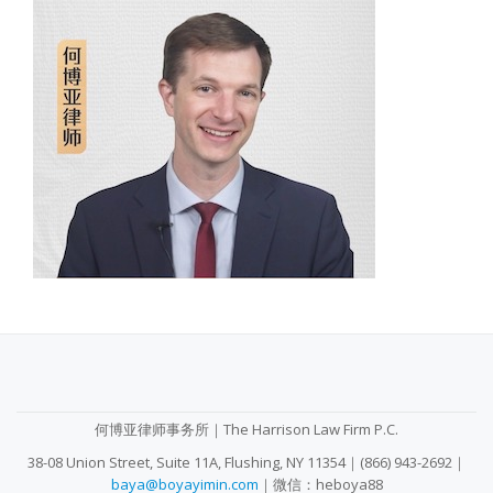
SECONDARY
MENU
何博亚律师事务所｜The Harrison Law Firm P.C.
38-08 Union Street, Suite 11A, Flushing, NY 11354｜(866) 943-2692｜
baya@boyayimin.com
｜微信：heboya88