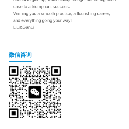
case to a triumphant success.
Wishing you a smooth practice, a flourishing career,
and everything going your way!
LiLi&GanLi
微信咨询