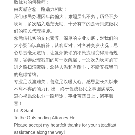
致优秀的何律师：
由衷感谢您一路鼎力相助！
我们移民办理因年龄偏大，难题层出不穷，历经不少
坎坷，多次陷入迷茫无助。十分有幸的是请到您做我
们的移民代理律师。
您凭借扎实的文化素养、深厚的专业功底，对我们的
大小疑问认真解答，从容应对，对各种突发状况，尽
心尽责亳无敷衍，让复杂繁琐的移民流程变得清晰规
整，妥善处理我们的每一次疏漏，一次次为坎坷的前
进之路扫清障碍，您待人温和有耐心，不断安抚我们
的焦虑情绪。
专业足以渡难关，善意足以暖人心。感恩您长久以来
不离不弃的倾力付 出，终于促成移民之事圆满成功。
衷心祝愿您执业一路坦途，事业蒸蒸日上，诸事顺
意！
LiLi&GanLi
To the Outstanding Attorney He,
Please accept my heartfelt thanks for your steadfast
assistance along the way!