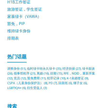
H1B工作签证
旅游签证，学生签证
家暴绿卡（VAWA）
豁免，PIP
维持绿卡身份
排期表
热门话题
调整身份
(51)
,
临时绿卡转永久绿卡
(35)
,
经济担保
(27)
,
绿卡面谈
(26)
,
领事馆程序
(21)
,
离婚
(16)
,
排期
(15)
,
RFE，NOID，重新开案
(12)
,
党员
(12)
,
豁免费用
(11)
,
犯罪记录
(10)
,
K-1未婚签证
(9)
,
CSPA（儿童身份保护法）
(8)
,
PD
(7)
,
回美纸
(6)
,
继子女
(6)
,
LGBTIQA+
(6)
,
衍生受益人
(3)
搜索