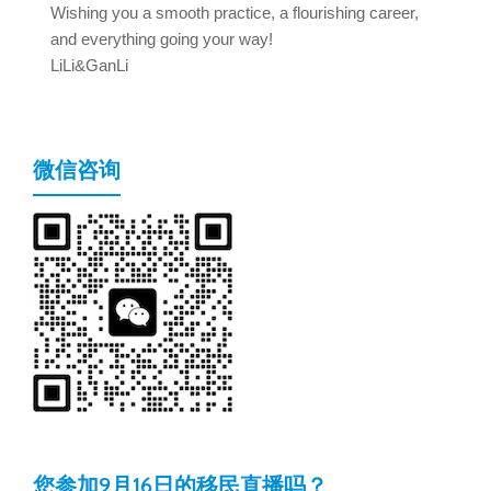
Wishing you a smooth practice, a flourishing career,
and everything going your way!
LiLi&GanLi
微信咨询
您参加9月16日的移民直播吗？