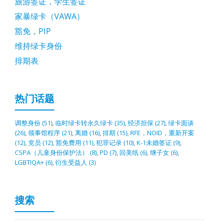
旅游签证，学生签证
家暴绿卡（VAWA）
豁免，PIP
维持绿卡身份
排期表
热门话题
调整身份
(51)
,
临时绿卡转永久绿卡
(35)
,
经济担保
(27)
,
绿卡面谈
(26)
,
领事馆程序
(21)
,
离婚
(16)
,
排期
(15)
,
RFE，NOID，重新开案
(12)
,
党员
(12)
,
豁免费用
(11)
,
犯罪记录
(10)
,
K-1未婚签证
(9)
,
CSPA（儿童身份保护法）
(8)
,
PD
(7)
,
回美纸
(6)
,
继子女
(6)
,
LGBTIQA+
(6)
,
衍生受益人
(3)
搜索