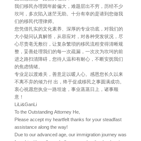
我们移民办理因年龄偏大，难题层出不穷，历经不少
坎坷，多次陷入迷茫无助。十分有幸的是请到您做我
们的移民代理律师。
您凭借扎实的文化素养、深厚的专业功底，对我们的
大小疑问认真解答，从容应对，对各种突发状况，尽
心尽责亳无敷衍，让复杂繁琐的移民流程变得清晰规
整，妥善处理我们的每一次疏漏，一次次为坎坷的前
进之路扫清障碍，您待人温和有耐心，不断安抚我们
的焦虑情绪。
专业足以渡难关，善意足以暖人心。感恩您长久以来
不离不弃的倾力付 出，终于促成移民之事圆满成功。
衷心祝愿您执业一路坦途，事业蒸蒸日上，诸事顺
意！
LiLi&GanLi
To the Outstanding Attorney He,
Please accept my heartfelt thanks for your steadfast
assistance along the way!
Due to our advanced age, our immigration journey was