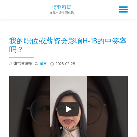
博亚移民
TO
在线申请美国移民
Skip
to
NA
content
我的职位或薪资会影响H-1B的中签率
吗？
张韦弦律师
留言
2025-02-28