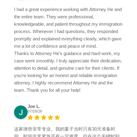
I had a great experience working with Attorney He and
the entire team. They were professional,
knowledgeable, and patient throughout my immigration
process. Whenever I had questions, they responded
promptly and explained everything clearly, which gave
me a lot of confidence and peace of mind.
Thanks to Attorney He’s guidance and hard work, my
case went smoothly. I truly appreciate their dedication,
attention to detail, and genuine care for their clients. If
you’re looking for an honest and reliable immigration
attorney, I highly recommend Attorney He and the
team. Thank you for all your help!
Joe L.
07/26/26
这家律所非常专业。我的案子当时只有30天准备时
间，时间非常紧急且有一定难度，但在这个关键时刻