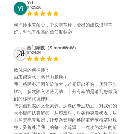
Yi L.
07/25/26
何律师很有耐心，中文非常棒，给出的建议也非常
好，对他有很高的信任度👍👍
西门嗷嗷（SimonWoW）
07/24/26
致优秀的何律师：
由衷感谢您一路鼎力相助！
我们移民办理因年龄偏大，难题层出不穷，历经不少
坎坷，多次陷入迷茫无助。十分有幸的是请到您做我
们的移民代理律师。
您凭借扎实的文化素养、深厚的专业功底，对我们的
大小疑问认真解答，从容应对，对各种突发状况，尽
心尽责亳无敷衍，让复杂繁琐的移民流程变得清晰规
整，妥善处理我们的每一次疏漏，一次次为坎坷的前