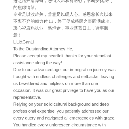
进之路扫清障碍，您待人温和有耐心，不断安抚我们
的焦虑情绪。
专业足以渡难关，善意足以暖人心。感恩您长久以来
不离不弃的倾力付 出，终于促成移民之事圆满成功。
衷心祝愿您执业一路坦途，事业蒸蒸日上，诸事顺
意！
LiLi&GanLi
To the Outstanding Attorney He,
Please accept my heartfelt thanks for your steadfast
assistance along the way!
Due to our advanced age, our immigration journey was
fraught with endless challenges and setbacks, leaving
us bewildered and helpless on more than one
occasion. It was our great privilege to have you as our
representative.
Relying on your solid cultural background and deep
professional expertise, you patiently addressed our
every query and navigated all emergencies with grace.
You handled every unforeseen circumstance with