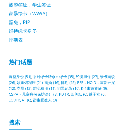
旅游签证，学生签证
家暴绿卡（VAWA）
豁免，PIP
维持绿卡身份
排期表
热门话题
调整身份
(51)
,
临时绿卡转永久绿卡
(35)
,
经济担保
(27)
,
绿卡面谈
(26)
,
领事馆程序
(21)
,
离婚
(16)
,
排期
(15)
,
RFE，NOID，重新开案
(12)
,
党员
(12)
,
豁免费用
(11)
,
犯罪记录
(10)
,
K-1未婚签证
(9)
,
CSPA（儿童身份保护法）
(8)
,
PD
(7)
,
回美纸
(6)
,
继子女
(6)
,
LGBTIQA+
(6)
,
衍生受益人
(3)
搜索