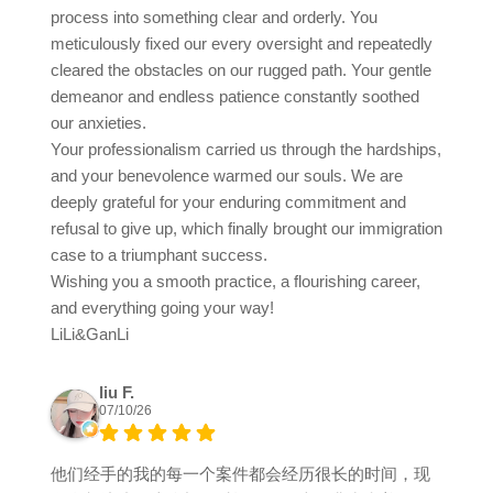
process into something clear and orderly. You
meticulously fixed our every oversight and repeatedly
cleared the obstacles on our rugged path. Your gentle
demeanor and endless patience constantly soothed
our anxieties.
Your professionalism carried us through the hardships,
and your benevolence warmed our souls. We are
deeply grateful for your enduring commitment and
refusal to give up, which finally brought our immigration
case to a triumphant success.
Wishing you a smooth practice, a flourishing career,
and everything going your way!
LiLi&GanLi
liu F.
07/10/26
他们经手的我的每一个案件都会经历很长的时间，现