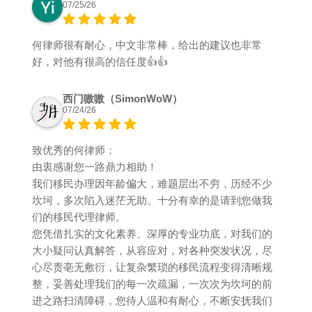
07/25/26
何律师很有耐心，中文非常棒，给出的建议也非常
好，对他有很高的信任度👍👍
西门嗷嗷（SimonWoW）
07/24/26
致优秀的何律师：
由衷感谢您一路鼎力相助！
我们移民办理因年龄偏大，难题层出不穷，历经不少
坎坷，多次陷入迷茫无助。十分有幸的是请到您做我
们的移民代理律师。
您凭借扎实的文化素养、深厚的专业功底，对我们的
大小疑问认真解答，从容应对，对各种突发状况，尽
心尽责亳无敷衍，让复杂繁琐的移民流程变得清晰规
整，妥善处理我们的每一次疏漏，一次次为坎坷的前
进之路扫清障碍，您待人温和有耐心，不断安抚我们