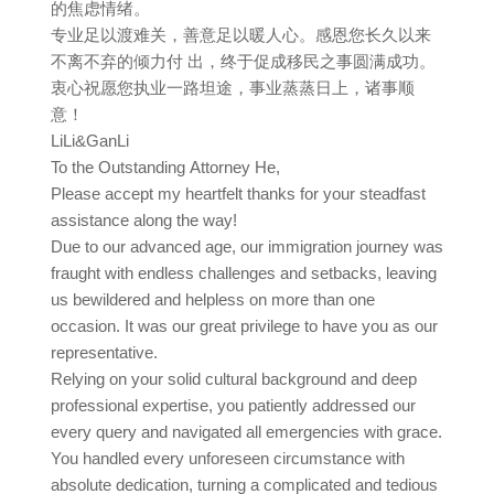
的焦虑情绪。
专业足以渡难关，善意足以暖人心。感恩您长久以来
不离不弃的倾力付 出，终于促成移民之事圆满成功。
衷心祝愿您执业一路坦途，事业蒸蒸日上，诸事顺
意！
LiLi&GanLi
To the Outstanding Attorney He,
Please accept my heartfelt thanks for your steadfast
assistance along the way!
Due to our advanced age, our immigration journey was
fraught with endless challenges and setbacks, leaving
us bewildered and helpless on more than one
occasion. It was our great privilege to have you as our
representative.
Relying on your solid cultural background and deep
professional expertise, you patiently addressed our
every query and navigated all emergencies with grace.
You handled every unforeseen circumstance with
absolute dedication, turning a complicated and tedious