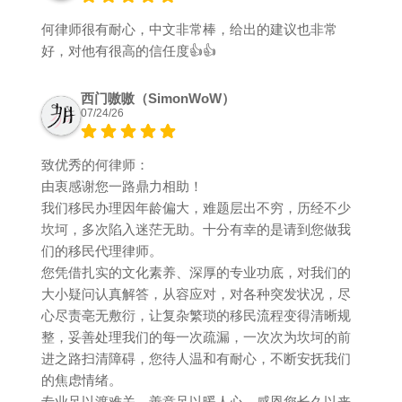
何律师很有耐心，中文非常棒，给出的建议也非常
好，对他有很高的信任度👍👍
西门嗷嗷（SimonWoW）
07/24/26
致优秀的何律师：
由衷感谢您一路鼎力相助！
我们移民办理因年龄偏大，难题层出不穷，历经不少
坎坷，多次陷入迷茫无助。十分有幸的是请到您做我
们的移民代理律师。
您凭借扎实的文化素养、深厚的专业功底，对我们的
大小疑问认真解答，从容应对，对各种突发状况，尽
心尽责亳无敷衍，让复杂繁琐的移民流程变得清晰规
整，妥善处理我们的每一次疏漏，一次次为坎坷的前
进之路扫清障碍，您待人温和有耐心，不断安抚我们
的焦虑情绪。
专业足以渡难关，善意足以暖人心。感恩您长久以来