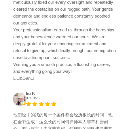
meticulously fixed our every oversight and repeatedly
cleared the obstacles on our rugged path. Your gentle
demeanor and endless patience constantly soothed
our anxieties.
Your professionalism carried us through the hardships,
and your benevolence warmed our souls. We are
deeply grateful for your enduring commitment and
refusal to give up, which finally brought our immigration
case to a triumphant success.
Wishing you a smooth practice, a flourishing career,
and everything going your way!
LiLi&GanLi
liu F.
07/10/26
他们经手的我的每一个案件都会经历很长的时间，现
在全都达成！这么长的时间何律师本人非常和善耐
心，专业厉害！中文非常好。何律师的团队也是非常