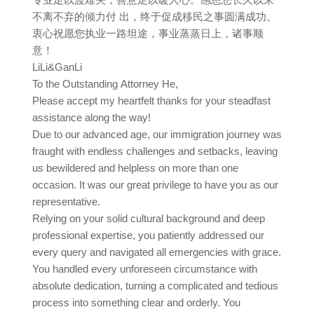
不离不弃的倾力付 出，终于促成移民之事圆满成功。
衷心祝愿您执业一路坦途，事业蒸蒸日上，诸事顺
意！
LiLi&GanLi
To the Outstanding Attorney He,
Please accept my heartfelt thanks for your steadfast
assistance along the way!
Due to our advanced age, our immigration journey was
fraught with endless challenges and setbacks, leaving
us bewildered and helpless on more than one
occasion. It was our great privilege to have you as our
representative.
Relying on your solid cultural background and deep
professional expertise, you patiently addressed our
every query and navigated all emergencies with grace.
You handled every unforeseen circumstance with
absolute dedication, turning a complicated and tedious
process into something clear and orderly. You