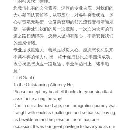
们的移民代理律师。
您凭借扎实的文化素养、深厚的专业功底，对我们的
大小疑问认真解答，从容应对，对各种突发状况，尽
心尽责亳无敷衍，让复杂繁琐的移民流程变得清晰规
整，妥善处理我们的每一次疏漏，一次次为坎坷的前
进之路扫清障碍，您待人温和有耐心，不断安抚我们
的焦虑情绪。
专业足以渡难关，善意足以暖人心。感恩您长久以来
不离不弃的倾力付 出，终于促成移民之事圆满成功。
衷心祝愿您执业一路坦途，事业蒸蒸日上，诸事顺
意！
LiLi&GanLi
To the Outstanding Attorney He,
Please accept my heartfelt thanks for your steadfast
assistance along the way!
Due to our advanced age, our immigration journey was
fraught with endless challenges and setbacks, leaving
us bewildered and helpless on more than one
occasion. It was our great privilege to have you as our