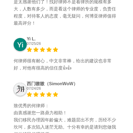
是太感谢他们了！找好律师不是看律所的规模有多
大，人数有多少，而是看这个律师的专业度，负责任
程度，对待客人的态度，毫无疑问，何博亚律师值得
最高评分！
Yi L.
07/25/26
何律师很有耐心，中文非常棒，给出的建议也非常
好，对他有很高的信任度👍👍
西门嗷嗷（SimonWoW）
07/24/26
致优秀的何律师：
由衷感谢您一路鼎力相助！
我们移民办理因年龄偏大，难题层出不穷，历经不少
坎坷，多次陷入迷茫无助。十分有幸的是请到您做我