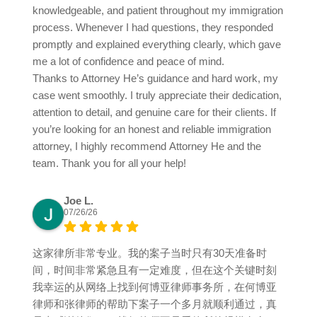
knowledgeable, and patient throughout my immigration
process. Whenever I had questions, they responded
promptly and explained everything clearly, which gave
me a lot of confidence and peace of mind.
Thanks to Attorney He’s guidance and hard work, my
case went smoothly. I truly appreciate their dedication,
attention to detail, and genuine care for their clients. If
you’re looking for an honest and reliable immigration
attorney, I highly recommend Attorney He and the
team. Thank you for all your help!
Joe L.
07/26/26
这家律所非常专业。我的案子当时只有30天准备时
间，时间非常紧急且有一定难度，但在这个关键时刻
我幸运的从网络上找到何博亚律师事务所，在何博亚
律师和张律师的帮助下案子一个多月就顺利通过，真