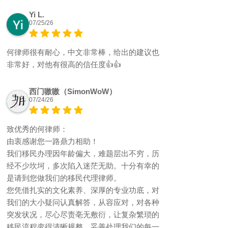
Yi L.
07/25/26
何律师很有耐心，中文非常棒，给出的建议也
非常好，对他有很高的信任度👍👍
西门嗷嗷（SimonWoW）
07/24/26
致优秀的何律师：
由衷感谢您一路鼎力相助！
我们移民办理因年龄偏大，难题层出不穷，历
经不少坎坷，多次陷入迷茫无助。十分有幸的
是请到您做我们的移民代理律师。
您凭借扎实的文化素养、深厚的专业功底，对
我们的大小疑问认真解答，从容应对，对各种
突发状况，尽心尽责亳无敷衍，让复杂繁琐的
移民流程变得清晰规整，妥善处理我们的每一