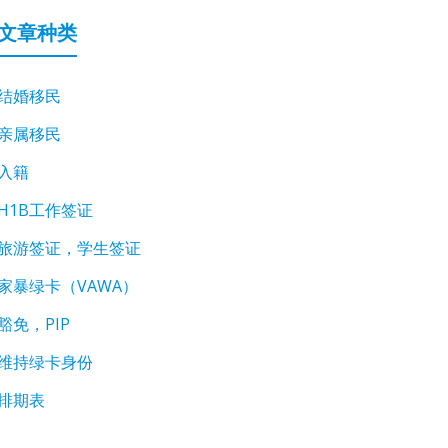
文章种类
结婚移民
亲属移民
入籍
H1B工作签证
旅游签证，学生签证
家暴绿卡（VAWA）
豁免，PIP
维持绿卡身份
排期表