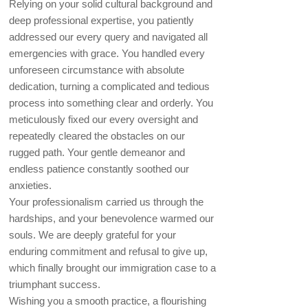
Relying on your solid cultural background and
deep professional expertise, you patiently
addressed our every query and navigated all
emergencies with grace. You handled every
unforeseen circumstance with absolute
dedication, turning a complicated and tedious
process into something clear and orderly. You
meticulously fixed our every oversight and
repeatedly cleared the obstacles on our
rugged path. Your gentle demeanor and
endless patience constantly soothed our
anxieties.
Your professionalism carried us through the
hardships, and your benevolence warmed our
souls. We are deeply grateful for your
enduring commitment and refusal to give up,
which finally brought our immigration case to a
triumphant success.
Wishing you a smooth practice, a flourishing