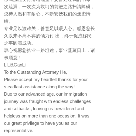
次疏漏，一次次为坎坷的前进之路扫清障碍，
您待人温和有耐心，不断安抚我们的焦虑情
绪。
专业足以渡难关，善意足以暖人心。感恩您长
久以来不离不弃的倾力付 出，终于促成移民
之事圆满成功。
衷心祝愿您执业一路坦途，事业蒸蒸日上，诸
事顺意！
LiLi&GanLi
To the Outstanding Attorney He,
Please accept my heartfelt thanks for your
steadfast assistance along the way!
Due to our advanced age, our immigration
journey was fraught with endless challenges
and setbacks, leaving us bewildered and
helpless on more than one occasion. It was
our great privilege to have you as our
representative.