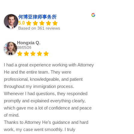
何博亚律师事务所
5.0
Based on 361 reviews
Hongxia Q.
08/05/26
I had a great experience working with Attorney
He and the entire team. They were
professional, knowledgeable, and patient
throughout my immigration process.
Whenever I had questions, they responded
promptly and explained everything clearly,
which gave me a lot of confidence and peace
of mind.
Thanks to Attorney He’s guidance and hard
work, my case went smoothly. I truly