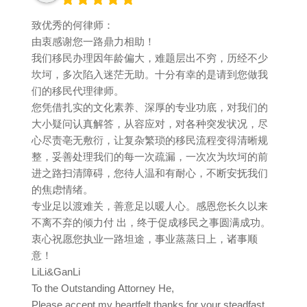
致优秀的何律师：
由衷感谢您一路鼎力相助！
我们移民办理因年龄偏大，难题层出不穷，历经不少
坎坷，多次陷入迷茫无助。十分有幸的是请到您做我
们的移民代理律师。
您凭借扎实的文化素养、深厚的专业功底，对我们的
大小疑问认真解答，从容应对，对各种突发状况，尽
心尽责亳无敷衍，让复杂繁琐的移民流程变得清晰规
整，妥善处理我们的每一次疏漏，一次次为坎坷的前
进之路扫清障碍，您待人温和有耐心，不断安抚我们
的焦虑情绪。
专业足以渡难关，善意足以暖人心。感恩您长久以来
不离不弃的倾力付 出，终于促成移民之事圆满成功。
衷心祝愿您执业一路坦途，事业蒸蒸日上，诸事顺
意！
LiLi&GanLi
To the Outstanding Attorney He,
Please accept my heartfelt thanks for your steadfast