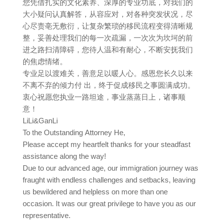
您凭借扎实的文化素养、深厚的专业功底，对我们的
大小疑问认真解答，从容应对，对各种突发状况，尽
心尽责亳无敷衍，让复杂繁琐的移民流程变得清晰规
整，妥善处理我们的每一次疏漏，一次次为坎坷的前
进之路扫清障碍，您待人温和有耐心，不断安抚我们
的焦虑情绪。
专业足以渡难关，善意足以暖人心。感恩您长久以来
不离不弃的倾力付 出，终于促成移民之事圆满成功。
衷心祝愿您执业一路坦途，事业蒸蒸日上，诸事顺
意！
LiLi&GanLi
To the Outstanding Attorney He,
Please accept my heartfelt thanks for your steadfast
assistance along the way!
Due to our advanced age, our immigration journey was
fraught with endless challenges and setbacks, leaving
us bewildered and helpless on more than one
occasion. It was our great privilege to have you as our
representative.