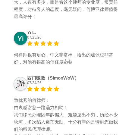
大，人数有多少，而是看这个律师的专业度，负责任
程度，对待客人的态度，毫无疑问，何博亚律师值得
最高评分！
Yi L.
07/25/26
何律师很有耐心，中文非常棒，给出的建议也非常
好，对他有很高的信任度👍👍
西门嗷嗷（SimonWoW）
07/24/26
致优秀的何律师：
由衷感谢您一路鼎力相助！
我们移民办理因年龄偏大，难题层出不穷，历经不少
坎坷，多次陷入迷茫无助。十分有幸的是请到您做我
们的移民代理律师。