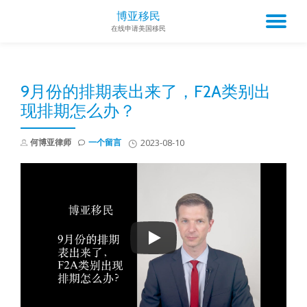
博亚移民
TO
在线申请美国移民
Skip
to
NA
content
9月份的排期表出来了，F2A类别出
现排期怎么办？
何博亚律师
一个留言
2023-08-10