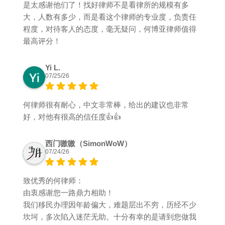
是太感谢他们了！找好律师不是看律所的规模有多
大，人数有多少，而是看这个律师的专业度，负责任
程度，对待客人的态度，毫无疑问，何博亚律师值得
最高评分！
Yi L.
07/25/26
何律师很有耐心，中文非常棒，给出的建议也非常
好，对他有很高的信任度👍👍
西门嗷嗷（SimonWoW）
07/24/26
致优秀的何律师：
由衷感谢您一路鼎力相助！
我们移民办理因年龄偏大，难题层出不穷，历经不少
坎坷，多次陷入迷茫无助。十分有幸的是请到您做我