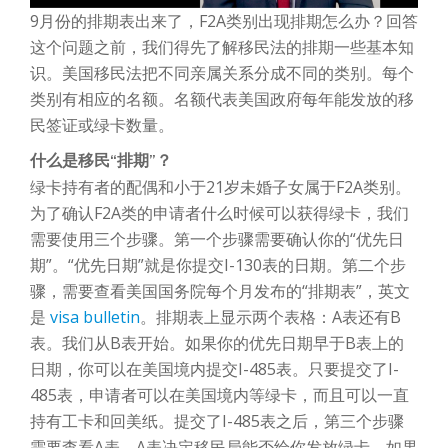
9月份的排期表出来了，F2A类别出现排期怎么办？回答
这个问题之前，我们得先了解移民法的排期一些基本知
识。美国移民法把不同亲属关系分成不同的类别。每个
类别有相应的名额。名额代表美国政府每年能发放的移
民签证或绿卡数量。
什么是移民“排期”？
绿卡持有者的配偶和小于21岁未婚子女属于F2A类别。
为了确认F2A类的申请者什么时候可以获得绿卡，我们
需要使用三个步骤。第一个步骤需要确认你的“优先日
期”。“优先日期”就是你提交I-130表的日期。第二个步
骤，需要查看美国国务院每个月发布的“排期表”，英文
是
visa bulletin
。排期表上显示两个表格：A表还有B
表。我们从B表开始。如果你的优先日期早于B表上的
日期，你可以在美国境内提交I-485表。只要提交了I-
485表，申请者可以在美国境内等绿卡，而且可以一直
持有工卡和回美纸。提交了I-485表之后，第三个步骤
需要查看A表。A表决定移民局能否给你发放绿卡。如果