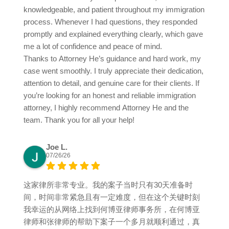
knowledgeable, and patient throughout my immigration
process. Whenever I had questions, they responded
promptly and explained everything clearly, which gave
me a lot of confidence and peace of mind.
Thanks to Attorney He’s guidance and hard work, my
case went smoothly. I truly appreciate their dedication,
attention to detail, and genuine care for their clients. If
you’re looking for an honest and reliable immigration
attorney, I highly recommend Attorney He and the
team. Thank you for all your help!
Joe L.
07/26/26
这家律所非常专业。我的案子当时只有30天准备时
间，时间非常紧急且有一定难度，但在这个关键时刻
我幸运的从网络上找到何博亚律师事务所，在何博亚
律师和张律师的帮助下案子一个多月就顺利通过，真