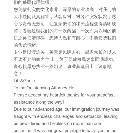
们的移民代理律师。
您凭借扎实的文化素养、深厚的专业功底，对我们的
大小疑问认真解答，从容应对，对各种突发状况，尽
心尽责亳无敷衍，让复杂繁琐的移民流程变得清晰规
整，妥善处理我们的每一次疏漏，一次次为坎坷的前
进之路扫清障碍，您待人温和有耐心，不断安抚我们
的焦虑情绪。
专业足以渡难关，善意足以暖人心。感恩您长久以来
不离不弃的倾力付 出，终于促成移民之事圆满成功。
衷心祝愿您执业一路坦途，事业蒸蒸日上，诸事顺
意！
LiLi&GanLi
To the Outstanding Attorney He,
Please accept my heartfelt thanks for your steadfast
assistance along the way!
Due to our advanced age, our immigration journey was
fraught with endless challenges and setbacks, leaving
us bewildered and helpless on more than one
occasion. It was our great privilege to have you as our