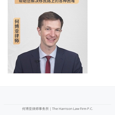
SECONDARY
MENU
何博亚律师事务所｜The Harrison Law Firm P.C.