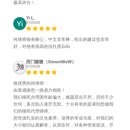
最高评分！
Yi L.
07/25/26
何律师很有耐心，中文非常棒，给出的建议也非常
好，对他有很高的信任度👍👍
西门嗷嗷（SimonWoW）
07/24/26
致优秀的何律师：
由衷感谢您一路鼎力相助！
我们移民办理因年龄偏大，难题层出不穷，历经不少
坎坷，多次陷入迷茫无助。十分有幸的是请到您做我
们的移民代理律师。
您凭借扎实的文化素养、深厚的专业功底，对我们的
大小疑问认真解答，从容应对，对各种突发状况，尽