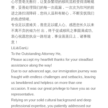
心尽责亳无敷衍，让复杂繁琐的移民流程变得清晰规
整，妥善处理我们的每一次疏漏，一次次为坎坷的前
进之路扫清障碍，您待人温和有耐心，不断安抚我们
的焦虑情绪。
专业足以渡难关，善意足以暖人心。感恩您长久以来
不离不弃的倾力付 出，终于促成移民之事圆满成功。
衷心祝愿您执业一路坦途，事业蒸蒸日上，诸事顺
意！
LiLi&GanLi
To the Outstanding Attorney He,
Please accept my heartfelt thanks for your steadfast
assistance along the way!
Due to our advanced age, our immigration journey was
fraught with endless challenges and setbacks, leaving
us bewildered and helpless on more than one
occasion. It was our great privilege to have you as our
representative.
Relying on your solid cultural background and deep
professional expertise, you patiently addressed our