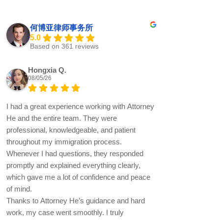
何博亚律师事务所
5.0
Based on 361 reviews
Hongxia Q.
08/05/26
I had a great experience working with Attorney
He and the entire team. They were
professional, knowledgeable, and patient
throughout my immigration process.
Whenever I had questions, they responded
promptly and explained everything clearly,
which gave me a lot of confidence and peace
of mind.
Thanks to Attorney He’s guidance and hard
work, my case went smoothly. I truly