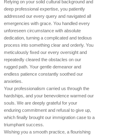
Relying on your solid cultural background and
deep professional expertise, you patiently
addressed our every query and navigated all
emergencies with grace. You handled every
unforeseen circumstance with absolute
dedication, turning a complicated and tedious
process into something clear and orderly. You
meticulously fixed our every oversight and
repeatedly cleared the obstacles on our
rugged path. Your gentle demeanor and
endless patience constantly soothed our
anxieties.
Your professionalism carried us through the
hardships, and your benevolence warmed our
souls. We are deeply grateful for your
enduring commitment and refusal to give up,
which finally brought our immigration case to a
triumphant success.
Wishing you a smooth practice, a flourishing