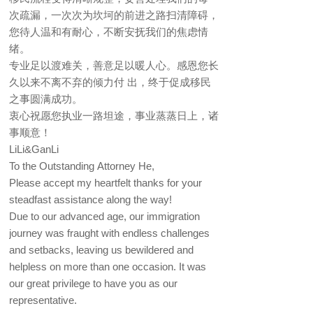
次疏漏，一次次为坎坷的前进之路扫清障碍，
您待人温和有耐心，不断安抚我们的焦虑情
绪。
专业足以渡难关，善意足以暖人心。感恩您长
久以来不离不弃的倾力付 出，终于促成移民
之事圆满成功。
衷心祝愿您执业一路坦途，事业蒸蒸日上，诸
事顺意！
LiLi&GanLi
To the Outstanding Attorney He,
Please accept my heartfelt thanks for your
steadfast assistance along the way!
Due to our advanced age, our immigration
journey was fraught with endless challenges
and setbacks, leaving us bewildered and
helpless on more than one occasion. It was
our great privilege to have you as our
representative.