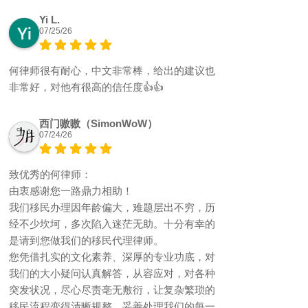
Yi L.
07/25/26
何律师很有耐心，中文非常棒，给出的建议也
非常好，对他有很高的信任度👍👍
西门嗷嗷（SimonWoW）
07/24/26
致优秀的何律师：
由衷感谢您一路鼎力相助！
我们移民办理因年龄偏大，难题层出不穷，历
经不少坎坷，多次陷入迷茫无助。十分有幸的
是请到您做我们的移民代理律师。
您凭借扎实的文化素养、深厚的专业功底，对
我们的大小疑问认真解答，从容应对，对各种
突发状况，尽心尽责亳无敷衍，让复杂繁琐的
移民流程变得清晰规整，妥善处理我们的每一