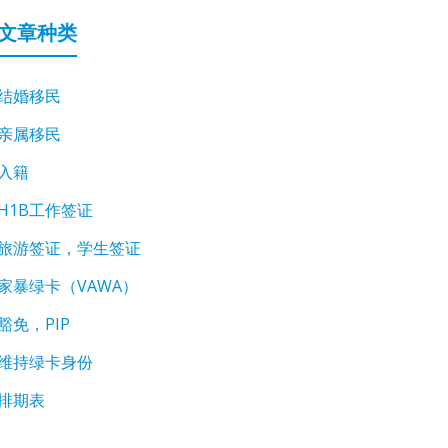
文章种类
结婚移民
亲属移民
入籍
H1B工作签证
旅游签证，学生签证
家暴绿卡（VAWA）
豁免，PIP
维持绿卡身份
排期表